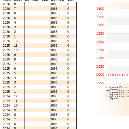
2026
8
1886
0
2026
7
1886
0
2026
6
1886
0
2026
5
1886
0
2026
4
1886
0
2026
3
1886
0
2026
2
1886
0
2026
1
1886
0
2025
12
1886
0
2025
11
1886
0
2025
10
1886
0
2025
9
1886
0
2025
8
1886
0
2025
7
1886
0
2025
6
1886
0
2025
5
1886
0
2025
4
1886
0
2025
3
1886
0
2025
2
1886
0
2025
1
1886
0
2024
12
1886
0
2024
11
1886
0
2024
10
1886
0
2024
9
1886
0
2024
8
1886
0
2024
7
1886
0
2024
6
1886
0
2024
5
1886
0