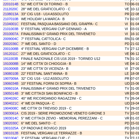
2201014B
51° WE CITTA' DI TORINO - B
TO
06-0
2112020C
28° WE DEL GRATICOLATO - C
VE
10-1
2108013A
33° CIG U18 - U14 ASSOLUTO
PR
22-0
2107010B
WE HOLIDAY LA MARCA - B
TV
02-0
2104001C
FESTIVAL PASQUA A BASSANO DEL GRAPPA - C
VI
01-0
2101003B
5° FESTIVAL VERGANI CUP GENNAIO - A
VI
03-0
2010007A
FINALISSIMA 5° GRAND PRIX DEL TRIVENETO
VI
16-1
2009004C
7° FESTIVAL CATTOLICA - C
RN
31-0
2002036C
7° WE DEL SANTO - D
PD
21-0
2001008B
4° FESTIVAL VERGANI CUP DICEMBRE - B
TV
27-1
1912011C
27° WE DEL GRATICOLATO - C
VE
06-1
1911003B
FINALE NAZIONALE CIS U16 2019 - TORNEO U12
TN
31-1
1910008B
14° WE CITTA' DI CHIOGGIA - B
VE
04-1
1910006B
23° WE CITTA' DI VICENZA - B
VI
27-0
1908010B
22° FESTIVAL SANT'ANNA - B
LE
18-0
1907009A
32° CIG U16 - U12 ASSOLUTO
PR
07-0
1906034B
10° FESTIVAL FORNI DI SOPRA - B
UD
15-0
1906010A
FINALISSIMA 4° GRAND PRIX DEL TRIVENETO
TV
31-0
1905014B
3° WE CITTA DI SAN BONIFACIO - B
VR
03-0
1904026C
40° WE RICORDANDO RAGAZZINI - C
TV
26-0
1904021C
4° WE DI PASQUA - C
UD
19-0
1904008C
WE CITTA' DI TREVISO 2019 - C
TV
29-0
1903061A
CIS 2019 - SERIE PROMOZIONE VENETO GIRONE 3
TV
15-0
1903014C
5° WE CITTA DI ZEVIO - MEMORIAL PEREZZANI - C
VR
01-0
1902030C
6° WE DEL SANTO - C
PD
15-0
1901025A
CP PADOVA E ROVIGO 2019
PD
18-0
1901012B
FESTIVAL VERGANI LE TERRAZZE - B
TV
02-0
1901004C
3° FESTIVAL VERGANI CUP - C
TV
27-1