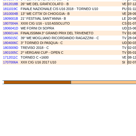
1812018B
26° WE DEL GRATICOLATO - B
VE
07-1
1811019C
FINALE NAZIONALE CIS U16 2018 - TORNEO U10
PU
01-1
1810004B
13° WE CITTA' DI CHIOGGIA - B
VE
28-0
1809001B
21° FESTIVAL SANT'ANNA - B
LE
20-0
1807004A
XXXI CIG U16 - U10 ASSOLUTO
CS
01-0
1806041D
WE FORNI DI SOPRA
UD
15-0
1806014A
FINALISSIMA 3° GRAND PRIX DEL TRIVENETO
TV
01-0
1805015C
39° WE MOGLIANO RICORDANDO RAGAZZINI - C
TV
28-0
1804006C
3° TORNEO DI PASQUA - C
UD
30-0
1803009D
TREVISO 2018 - C
TV
02-0
1801005C
2^ VERGANI CUP - OPEN C
TV
05-0
1712011C
TORNEO C <1600
VE
08-1
1707006A
XXX CIG U16 2017 U10
SI
02-0