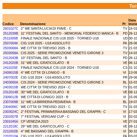
Tor
Data
Codice
Denominazione
Pr
Inizi
2601027C
2° WE SANTA LUCIA DI PIAVE - C
TV
16-0
2512039B
11° FESTIVAL DEL SANTO - MEMORIAL FEDERICO MANCA - B
PD
26-1
2511005B
FINALE NAZIONALE CIS U18 2025 - TORNEO U18
UD
30-1
2507004K
CIG U18 2025 - U18 ASSOLUTO
PA
28-0
2503068A
WE CITTA' DI TREVISO 2025 - B
TV
21-0
2503058A
CIS 2025 - SERIE PROMOZIONE VENETO GIRONE 3
TV
14-0
2412043B
10° FESTIVAL DEL SANTO - B
PD
26-1
2412020B
31° WE DEL GRATICOLATO - B
VE
06-1
2411025E
FINALE NAZIONALE CIS U18 2024 - TORNEO U18
CS
31-1
2409015B
4° WE CITTA' DI LONIGO - B
VI
13-0
2407002E
CIG U18 2024 - U16 ASSOLUTO
PR
29-0
2403060A
CIS 2024 - SERIE PROMOZIONE VENETO GIRONE 3
BL
15-0
2403015B
WE CITTA' DI TREVISO 2024 - C
TV
01-0
2312014B
30° WE DEL GRATICOLATO - B
VE
08-1
2309012B
WE CITTA DI LONIGO 2023 - B
VI
15-0
2307009B
11° WE LA BIRRERIA PEDAVENA - B
BL
19-0
2304006C
WE CITTA' DI TREVISO 2023 - C
TV
31-0
2303024C
2° FESTIVAL PRIMAVERA A BASSANO DEL GRAPPA - C
VI
17-0
2302007B
7° FESTIVAL VERGANI CUP - C
VI
03-0
2301045A
CP VENEZIA 2023
VE
27-0
2212018C
29° WE DEL GRATICOLATO - C
VE
09-1
2211002B
4° WE BASSANO DEL GRAPPA - B
VI
30-1
2207010A
CIG U18 2022 - U14 ASSOLUTO
PA
03-0