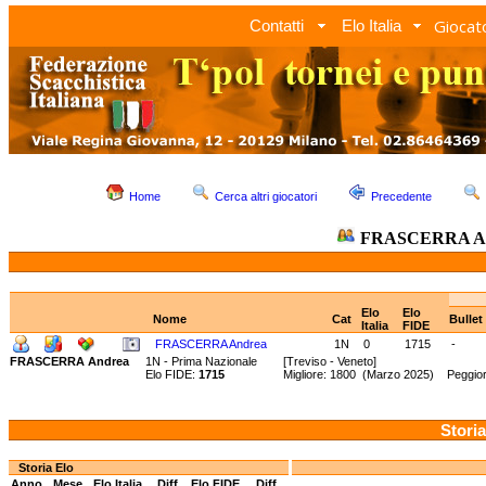
Giocato
Contatti
Elo Italia
Home
Cerca altri giocatori
Precedente
FRASCERRA A
Elo
Elo
Nome
Cat
Bullet
Italia
FIDE
FRASCERRA Andrea
1N
0
1715
-
FRASCERRA Andrea
1N - Prima Nazionale
[Treviso - Veneto]
Elo FIDE:
1715
Migliore: 1800 (Marzo 2025) Peggio
Storia
Storia Elo
Anno
Mese
Elo Italia
Diff.
Elo FIDE
Diff.