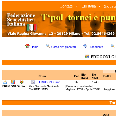
Giocato
Contatti
Elo Italia
Home
Cerca altri giocatori
Precedente
FRUGONI Giu
Elo
Elo
Nome
Cat
Bullet
Italia
FIDE
FRUGONI Giulio
2N
0
1743
-
FRUGONI Giulio
2N - Seconda Nazionale
[Brescia - Lombardia]
Elo FIDE:
1743
Migliore: 1788 (Aprile 2009) Peggiore
Tor
Data