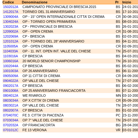
Codice
Denominazione
Pr
Inizio
1502012A
CAMPIONATO PROVINCIALE DI BRESCIA 2015
BS
24-01-20
1412017A
TORNEO DEL 31 ANNIVERSARIO
BS
17-10-20
1309004A
OP - 15° OPEN INTERNAZIONALE CITTA' DI CREMA
CR
30-08-20
1304024A
OP - TORNEO OPEN PRIMAVERA
BS
08-03-20
1302023A
CP - PROVINCIALE DI BRESCIA
BS
26-01-20
1209002A
OP - OPEN CREMA
CR
31-08-20
1202069A
CP - BRESCIA
BS
02-03-20
1201012A
OP - TORNEO DEL 28° ANNIVERSARIO
BS
04-11-201
1105005A
OP - OPEN CREMA
CR
02-09-201
1104033A
OP - 11. INT. OPEN INT. VALLE DEL CHIESE
TN
25-07-201
1103016A
CP BRESCIA
BS
04-03-201
1006016A
20 WORLD SENIOR CHAMPIONSHIP
TN
26-10-20
1002044A
CP BRESCIA
BS
05-02-20
1001003A
OP 26 ANNIVERSARIO
BS
06-11-200
0905009A
OP 11 CITTA' DI CREMA
CR
04-09-20
0904022A
OP VALLE DEL CHIESE
TN
27-07-20
0902017A
CP BRESCIA
BS
06-02-20
0901008A
OP 25 ANNIVERSARIO FRANCIACORTA
BS
07-11-200
0804012A
WE RIVAROLO
MN
03-10-20
0803034A
OP X CITTA' DI CREMA
CR
05-09-20
0803021A
OP VALLE DEL CHIESE
TN
28-07-20
0802007A
CP BRESCIA
BS
01-02-20
0704070C
FE 3. CITTA' DI PIACENZA
PC
23-11-200
0703034A
OP 7° VALLE DEL CHIESE
TN
29-07-20
0702032A
OP FRANCIACORTA
BG
28-04-20
0701012C
FE 13 VERONA
VR
03-01-20