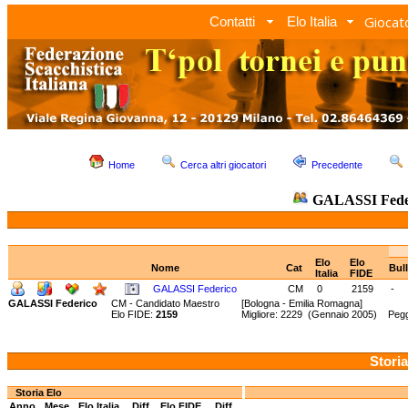
Giocato
Contatti
Elo Italia
Home
Cerca altri giocatori
Precedente
GALASSI Fede
Elo
Elo
Nome
Cat
Bul
Italia
FIDE
GALASSI Federico
CM
0
2159
-
GALASSI Federico
CM - Candidato Maestro
[Bologna - Emilia Romagna]
Elo FIDE:
2159
Migliore: 2229 (Gennaio 2005) Pegg
Storia
Storia Elo
Anno
Mese
Elo Italia
Diff.
Elo FIDE
Diff.