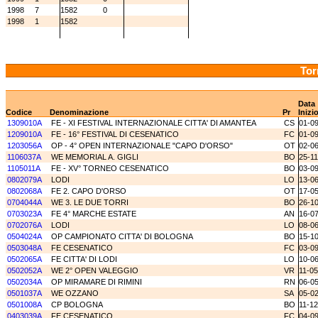
1998
7
1582
0
1998
1
1582
Tor
Data
Codice
Denominazione
Pr
Inizi
1309010A
FE - XI FESTIVAL INTERNAZIONALE CITTA' DI AMANTEA
CS
01-0
1209010A
FE - 16° FESTIVAL DI CESENATICO
FC
01-0
1203056A
OP - 4° OPEN INTERNAZIONALE "CAPO D'ORSO"
OT
02-0
1106037A
WE MEMORIAL A. GIGLI
BO
25-11
1105011A
FE - XV° TORNEO CESENATICO
BO
03-0
0802079A
LODI
LO
13-0
0802068A
FE 2. CAPO D'ORSO
OT
17-0
0704044A
WE 3. LE DUE TORRI
BO
26-1
0703023A
FE 4° MARCHE ESTATE
AN
16-0
0702076A
LODI
LO
08-0
0504024A
OP CAMPIONATO CITTA' DI BOLOGNA
BO
15-1
0503048A
FE CESENATICO
FC
03-0
0502065A
FE CITTA' DI LODI
LO
10-0
0502052A
WE 2° OPEN VALEGGIO
VR
11-0
0502034A
OP MIRAMARE DI RIMINI
RN
06-0
0501037A
WE OZZANO
SA
05-0
0501008A
CP BOLOGNA
BO
11-1
0403039A
FE CESENATICO
FC
04-0