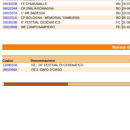
0403025B
FE CHIARAVALLE
AN
19-0
0402034A
CR EMILIA ROMAGNA
BO
24-0
0401037A
1° WE BADESSA
BO
10-0
0401011A
CP BOLOGNA - MEMORIAL TAMBURINI
BO
05-1
0303033B
8° FESTIVAL CESENATICO
FC
31-0
0301096B
WE CAMPOSAMPIERO
PD
31-0
Norme d
Codice
Denominazione
1209010A
FE - 16° FESTIVAL DI CESENATICO
0802068A
FE 2. CAPO D'ORSO