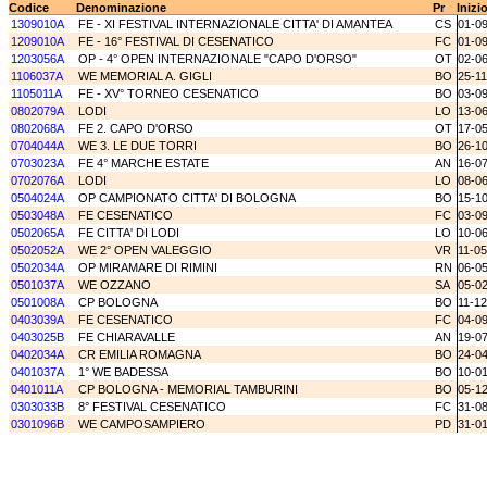
Codice
Denominazione
Pr
Inizi
1309010A
FE - XI FESTIVAL INTERNAZIONALE CITTA' DI AMANTEA
CS
01-0
1209010A
FE - 16° FESTIVAL DI CESENATICO
FC
01-0
1203056A
OP - 4° OPEN INTERNAZIONALE "CAPO D'ORSO"
OT
02-0
1106037A
WE MEMORIAL A. GIGLI
BO
25-11
1105011A
FE - XV° TORNEO CESENATICO
BO
03-0
0802079A
LODI
LO
13-0
0802068A
FE 2. CAPO D'ORSO
OT
17-0
0704044A
WE 3. LE DUE TORRI
BO
26-1
0703023A
FE 4° MARCHE ESTATE
AN
16-0
0702076A
LODI
LO
08-0
0504024A
OP CAMPIONATO CITTA' DI BOLOGNA
BO
15-1
0503048A
FE CESENATICO
FC
03-0
0502065A
FE CITTA' DI LODI
LO
10-0
0502052A
WE 2° OPEN VALEGGIO
VR
11-0
0502034A
OP MIRAMARE DI RIMINI
RN
06-0
0501037A
WE OZZANO
SA
05-0
0501008A
CP BOLOGNA
BO
11-1
0403039A
FE CESENATICO
FC
04-0
0403025B
FE CHIARAVALLE
AN
19-0
0402034A
CR EMILIA ROMAGNA
BO
24-0
0401037A
1° WE BADESSA
BO
10-0
0401011A
CP BOLOGNA - MEMORIAL TAMBURINI
BO
05-1
0303033B
8° FESTIVAL CESENATICO
FC
31-0
0301096B
WE CAMPOSAMPIERO
PD
31-0