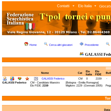
Giocato
Contatti
Elo Italia
Home
Cerca altri giocatori
Precedente
GALASSI Fede
Elo
Elo
Nome
Cat
Bul
Italia
FIDE
GALASSI Federico
CM
0
2159
-
GALASSI Federico
CM - Candidato Maestro
[Bologna - Emilia Romagna]
Elo FIDE:
2159
Migliore: 2229 (Gennaio 2005) Pegg
Tor
Data