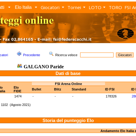
Giocatori
Tornei
LOTO
TORO
FSI A
tti
Elo Italia
catori
Precedente
Ricerca veloce
GALGANO Paride
Dati di base
FSI Arena Online
lo
Elo
Bullet
Blitz
Standard
ID FSI
ID
talia
FIDE
1474
-
-
-
178326
28
: 1102 (Agosto 2021)
Storia del punteggio Elo
Andamento Elo Italia 