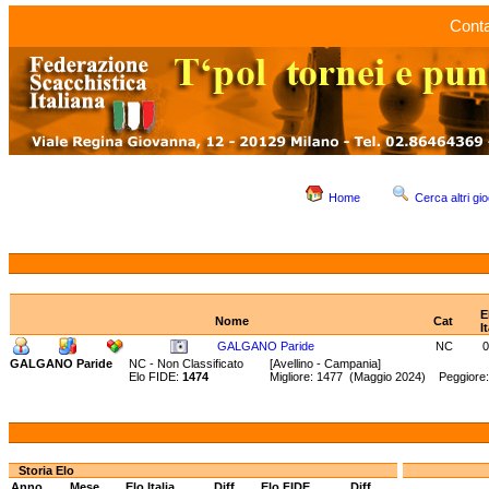
Conta
Home
Cerca altri gio
E
Nome
Cat
I
GALGANO Paride
NC
0
GALGANO Paride
NC - Non Classificato
[Avellino - Campania]
Elo FIDE:
1474
Migliore: 1477 (Maggio 2024) Peggiore
Storia Elo
Anno
Mese
Elo Italia
Diff.
Elo FIDE
Diff.