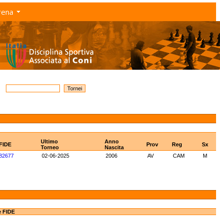
rena
Ultimo
Anno
 FIDE
Prov
Reg
Sx
Torneo
Nascita
82677
02-06-2025
2006
AV
CAM
M
e FIDE