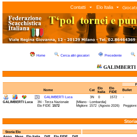
Giocato
Contatti
Elo Italia
Home
Cerca altri giocatori
Precedente
GALIMBERTI 
F
Elo
Elo
Nome
Cat
Bullet
Italia
FIDE
GALIMBERTI Luca
3N
0
1572
-
GALIMBERTI Luca
3N - Terza Nazionale
[Milano - Lombardia]
Elo FIDE:
1572
Migliore: 1572 (Agosto 2026) Peggiore
Storia
Storia Elo
Anno
Mese
Elo Italia
Diff.
Elo FIDE
Diff.