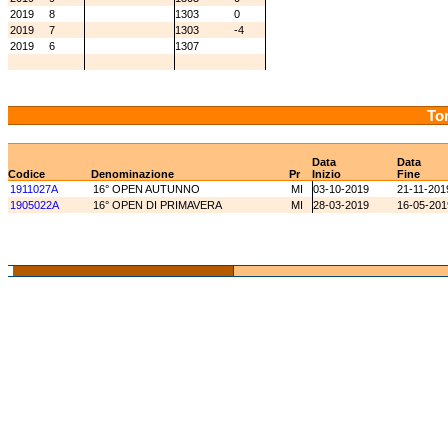
2019
8
1303
0
2019
7
1303
-4
2019
6
1307
Tor
Data
Data
Codice
Denominazione
Pr
Inizio
Fine
1911027A
16° OPEN AUTUNNO
MI
03-10-2019
21-11-201
1905022A
16° OPEN DI PRIMAVERA
MI
28-03-2019
16-05-201