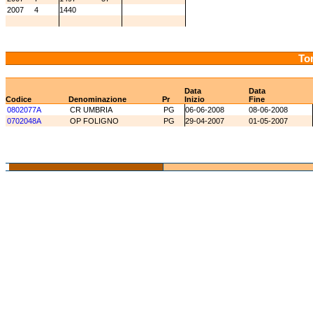
2007
4
1440
Tor
Data
Data
Codice
Denominazione
Pr
Inizio
Fine
0802077A
CR UMBRIA
PG
06-06-2008
08-06-2008
0702048A
OP FOLIGNO
PG
29-04-2007
01-05-2007