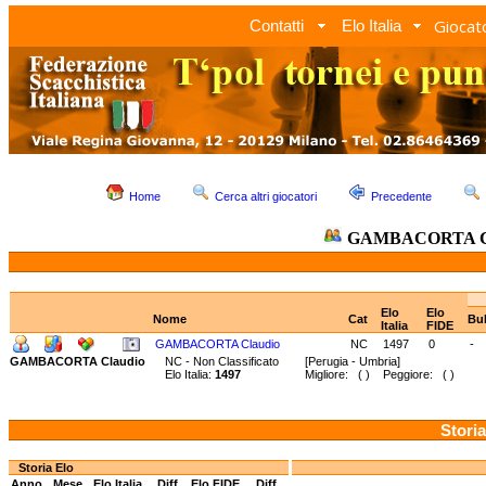
Giocato
Contatti
Elo Italia
Home
Cerca altri giocatori
Precedente
GAMBACORTA C
Elo
Elo
Nome
Cat
Bul
Italia
FIDE
GAMBACORTA Claudio
NC
1497
0
-
GAMBACORTA Claudio
NC - Non Classificato
[Perugia - Umbria]
Elo Italia:
1497
Migliore: ( ) Peggiore: ( )
Storia
Storia Elo
Anno
Mese
Elo Italia
Diff.
Elo FIDE
Diff.