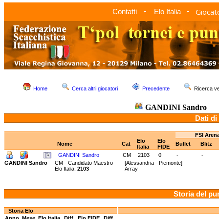
Giocato
Contatti
Elo Italia
Home
Cerca altri giocatori
Precedente
Ricerca 
GANDINI Sandro
Dati di
FSI Aren
Elo
Elo
Nome
Cat
Bullet
Blitz
Italia
FIDE
GANDINI Sandro
CM
2103
0
-
-
GANDINI Sandro
CM - Candidato Maestro
[Alessandria - Piemonte]
Elo Italia:
2103
Array
Storia del pu
Storia Elo
Anno
Mese
Elo Italia
Diff.
Elo FIDE
Diff.