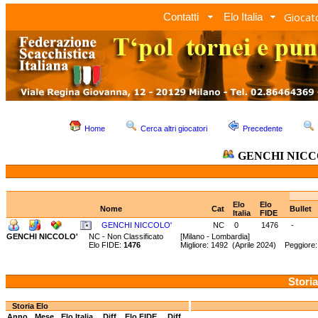
Giocato
Contatti
Elo Italia
Home
Cerca altri giocatori
Precedente
GENCHI NICC
Elo
Elo
Nome
Cat
Bullet
Italia
FIDE
GENCHI NICCOLO'
NC
0
1476
-
GENCHI NICCOLO'
NC - Non Classificato
[Milano - Lombardia]
Elo FIDE:
1476
Migliore: 1492 (Aprile 2024) Peggiore
Storia
Storia Elo
Anno
Mese
Elo Italia
Diff.
Elo FIDE
Diff.