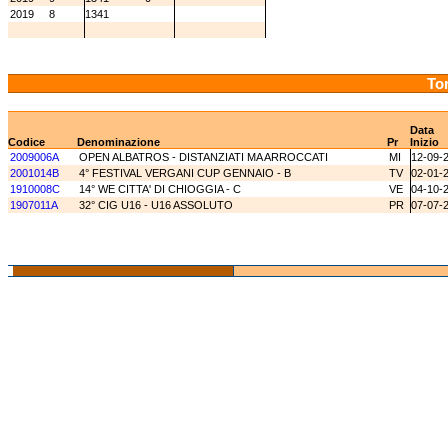
2019
8
1341
Tor
Data
Codice
Denominazione
Pr
Inizio
2009006A
OPEN ALBATROS - DISTANZIATI MA ARROCCATI
MI
12-09-
2001014B
4° FESTIVAL VERGANI CUP GENNAIO - B
TV
02-01-
1910008C
14° WE CITTA' DI CHIOGGIA - C
VE
04-10-
1907011A
32° CIG U16 - U16 ASSOLUTO
PR
07-07-