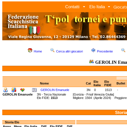
Giocato
Contatti
Elo Italia
Home
Cerca altri giocatori
Precedente
GEROLIN Eman
Elo
Elo
Nome
Cat
Bullet
Italia
FIDE
GEROLIN Emanuele
3N
0
1513
-
GEROLIN Emanuele
3N - Terza Nazionale
[Gorizia - Friuli Venezia Giulia]
Elo FIDE:
1513
Migliore: 1564 (Aprile 2024) Peggiore
Storia
Storia Elo
Anno
Mese
Elo Italia
Diff.
Elo FIDE
Diff.