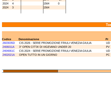
2024
4
1564
0
2024
3
1564
Tor
Codice
Denominazione
Pr
2603035D
CIS 2026 - SERIE PROMOZIONE FRIULI-VENEZIA GIULIA
UD
2406011A
3° OPEN CITTA' DI VIGEVANO UNDER 20
PV
2404061C
CIS 2024 - SERIE PROMOZIONE FRIULI-VENEZIA GIULIA
UD
2402021A
OPEN TUTTO IN UN GIORNO
PC