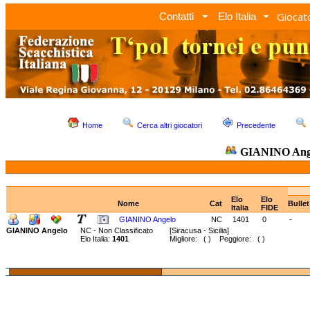
Giocato
Contatti
Elo Italia
Home
Cerca altri giocatori
Precedente
GIANINO Ang
Elo
Elo
Nome
Cat
Bulle
Italia
FIDE
GIANINO Angelo
NC
1401
0
-
GIANINO Angelo
NC - Non Classificato
[Siracusa - Sicilia]
Elo Italia:
1401
Migliore: ( ) Peggiore: ( )