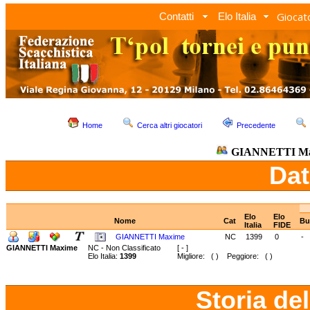
Giocato
Contatti
Elo Italia
Home
Cerca altri giocatori
Precedente
GIANNETTI Ma
Dat
Elo
Elo
Nome
Cat
Bu
Italia
FIDE
GIANNETTI Maxime
NC
1399
0
-
GIANNETTI Maxime
NC - Non Classificato
[ - ]
Elo Italia:
1399
Migliore: ( ) Peggiore: ( )
Storia de