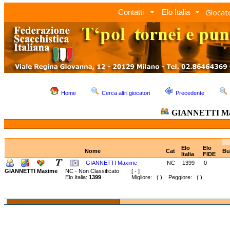
Giocato
Contatti
Elo Italia
Home
Cerca altri giocatori
Precedente
GIANNETTI Ma
Elo
Elo
Nome
Cat
Bu
Italia
FIDE
GIANNETTI Maxime
NC
1399
0
-
GIANNETTI Maxime
NC - Non Classificato
[ - ]
Elo Italia:
1399
Migliore: ( ) Peggiore: ( )