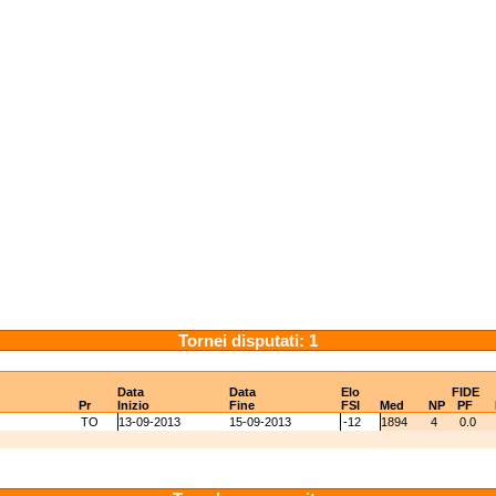
Tornei disputati: 1
Data
Data
Elo
FIDE
Pr
Inizio
Fine
FSI
Med
NP
PF
TO
13-09-2013
15-09-2013
-12
1894
4
0.0