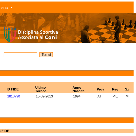
rena
Ultimo
Anno
ID FIDE
Prov
Reg
Sx
Torneo
Nascita
2818790
15-09-2013
1994
AT
PIE
M
e FIDE