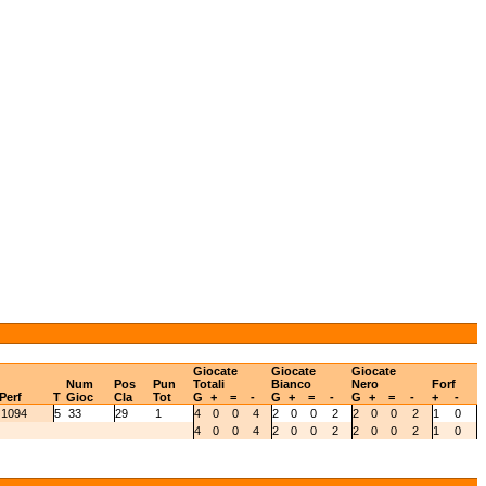
Giocate
Giocate
Giocate
Num
Pos
Pun
Totali
Bianco
Nero
Forf
Perf
T
Gioc
Cla
Tot
G
+
=
-
G
+
=
-
G
+
=
-
+
-
1094
5
33
29
1
4
0
0
4
2
0
0
2
2
0
0
2
1
0
4
0
0
4
2
0
0
2
2
0
0
2
1
0