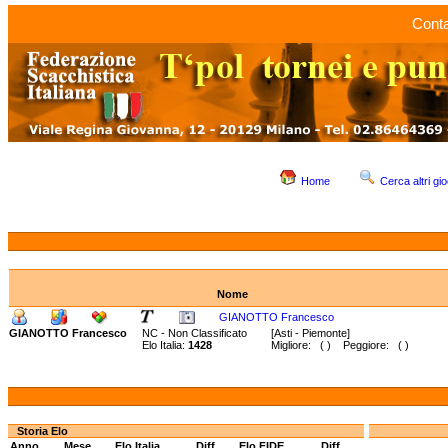
Conta
Home
Cerca altri gio
Nome
GIANOTTO Francesco
GIANOTTO Francesco
NC - Non Classificato
[Asti - Piemonte]
Elo Italia:
1428
Migliore: ( ) Peggiore: ( )
Storia Elo
Anno
Mese
Elo Italia
Diff.
Elo FIDE
Diff.