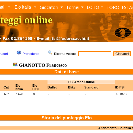
Giocatori
Tornei
LOTO
TORO
FSI A
tti
Elo Italia
catori
Precedente
Ricerca veloce
GIANOTTO Francesco
Dati di base
FSI Arena Online
Elo
Elo
Cat
Bullet
Blitz
Standard
ID FSI
Italia
FIDE
NC
1428
0
-
-
-
161076
Storia del punteggio Elo
Andamento Elo Italia 