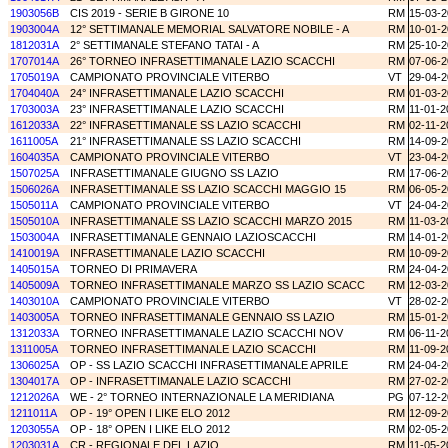
1903056B
CIS 2019 - SERIE B GIRONE 10
RM
15-03-
1903004A
12° SETTIMANALE MEMORIAL SALVATORE NOBILE - A
RM
10-01-
1812031A
2° SETTIMANALE STEFANO TATAI - A
RM
25-10-
1707014A
26° TORNEO INFRASETTIMANALE LAZIO SCACCHI
RM
07-06-
1705019A
CAMPIONATO PROVINCIALE VITERBO
VT
29-04-
1704040A
24° INFRASETTIMANALE LAZIO SCACCHI
RM
01-03-
1703003A
23° INFRASETTIMANALE LAZIO SCACCHI
RM
11-01-2
1612033A
22° INFRASETTIMANALE SS LAZIO SCACCHI
RM
02-11-2
1611005A
21° INFRASETTIMANALE SS LAZIO SCACCHI
RM
14-09-
1604035A
CAMPIONATO PROVINCIALE VITERBO
VT
23-04-
1507025A
INFRASETTIMANALE GIUGNO SS LAZIO
RM
17-06-
1506026A
INFRASETTIMANALE SS LAZIO SCACCHI MAGGIO 15
RM
06-05-
1505011A
CAMPIONATO PROVINCIALE VITERBO
VT
24-04-
1505010A
INFRASETTIMANALE SS LAZIO SCACCHI MARZO 2015
RM
11-03-2
1503004A
INFRASETTIMANALE GENNAIO LAZIOSCACCHI
RM
14-01-
1410019A
INFRASETTIMANALE LAZIO SCACCHI
RM
10-09-
1405015A
TORNEO DI PRIMAVERA
RM
24-04-
1405009A
TORNEO INFRASETTIMANALE MARZO SS LAZIO SCACC
RM
12-03-
1403010A
CAMPIONATO PROVINCIALE VITERBO
VT
28-02-
1403005A
TORNEO INFRASETTIMANALE GENNAIO SS LAZIO
RM
15-01-
1312033A
TORNEO INFRASETTIMANALE LAZIO SCACCHI NOV
RM
06-11-2
1311005A
TORNEO INFRASETTIMANALE LAZIO SCACCHI
RM
11-09-2
1306025A
OP - SS LAZIO SCACCHI INFRASETTIMANALE APRILE
RM
24-04-
1304017A
OP - INFRASETTIMANALE LAZIO SCACCHI
RM
27-02-
1212026A
WE - 2° TORNEO INTERNAZIONALE LA MERIDIANA
PG
07-12-
1211011A
OP - 19° OPEN I LIKE ELO 2012
RM
12-09-
1203055A
OP - 18° OPEN I LIKE ELO 2012
RM
02-05-
1203031A
CR - REGIONALE DEL LAZIO
RM
11-05-2