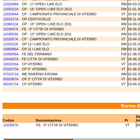
1202068A
OP - 17 OPEN I LIKE ELO
RM
04-03-
1202012A
OP - 16° OPEN I LIKE ELO 2012
RM
11-01-2
1202004A
CP - CAMPIONATO PROVINCIALE DI VITERBO
VT
24-02-
1201017A
OP CENTOCELLE
RM
09-11-2
1106012A
OP - 15° OPEN I LIKE ELO 2011
RM
14-09-2
1103047A
FE - 8° CITTA' DI VITERBO
VT
28-05-2
1103003A
OP - 13° OPEN I LIKE ELO 2011
RM
16-03-2
1102057A
CP - CAMPIONATO PROVINCIALE DI VITERBO
VT
15-04-2
1102012A
OP 12 I LIKE ELO
RM
12-01-2
1006086A
OP 11 I LIKE ELO
RM
03-11-2
1005005A
FE DEL FERMANO
FM
21-08-
1004007A
FE CITTA' DI VITERBO
VT
26-06-
1002033A
CP VITERBO
VT
19-03-
0702073A
OP 5° VITERBO
VT
01-06-
0701071A
WE INVERNO A ROMA
RM
02-02-
0502067A
OP 3° CITTA' DI VITERBO
VT
02-06-
0502071A
CP VITERBO
VT
23-04-
Norme d
Da
Codice
Denominazione
Pr
In
1103047A
FE - 8° CITTA' DI VITERBO
VT
28