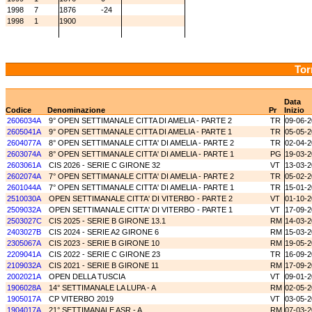
1998
7
1876
-24
1998
1
1900
Tor
Data
Codice
Denominazione
Pr
Inizio
2606034A
9° OPEN SETTIMANALE CITTA DI AMELIA - PARTE 2
TR
09-06-
2605041A
9° OPEN SETTIMANALE CITTA DI AMELIA - PARTE 1
TR
05-05-
2604077A
8° OPEN SETTIMANALE CITTA' DI AMELIA - PARTE 2
TR
02-04-
2603074A
8° OPEN SETTIMANALE CITTA' DI AMELIA - PARTE 1
PG
19-03-
2603061A
CIS 2026 - SERIE C GIRONE 32
VT
13-03-
2602074A
7° OPEN SETTIMANALE CITTA' DI AMELIA - PARTE 2
TR
05-02-
2601044A
7° OPEN SETTIMANALE CITTA' DI AMELIA - PARTE 1
TR
15-01-
2510030A
OPEN SETTIMANALE CITTA' DI VITERBO - PARTE 2
VT
01-10-
2509032A
OPEN SETTIMANALE CITTA' DI VITERBO - PARTE 1
VT
17-09-
2503027C
CIS 2025 - SERIE B GIRONE 13.1
RM
14-03-
2403027B
CIS 2024 - SERIE A2 GIRONE 6
RM
15-03-
2305067A
CIS 2023 - SERIE B GIRONE 10
RM
19-05-
2209041A
CIS 2022 - SERIE C GIRONE 23
TR
16-09-
2109032A
CIS 2021 - SERIE B GIRONE 11
RM
17-09-
2002021A
OPEN DELLA TUSCIA
VT
09-01-
1906028A
14° SETTIMANALE LA LUPA - A
RM
02-05-
1905017A
CP VITERBO 2019
VT
03-05-
1904017A
21° SETTIMANALE ASR - A
RM
07-03-