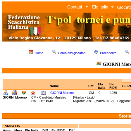
Giocato
Contatti
Elo Italia
Home
Cerca altri giocatori
Precedente
GIORNI Mor
Elo
Elo
Nome
Cat
Bulle
Italia
FIDE
GIORNI Moreno
CM
0
1939
-
GIORNI Moreno
CM - Candidato Maestro
[Viterbo - Lazio]
Elo FIDE:
1939
Migliore: 2091 (Marzo 2012) Peggiore:
Storia
Storia Elo
Anno
Mese
Elo Italia
Diff.
Elo FIDE
Diff.