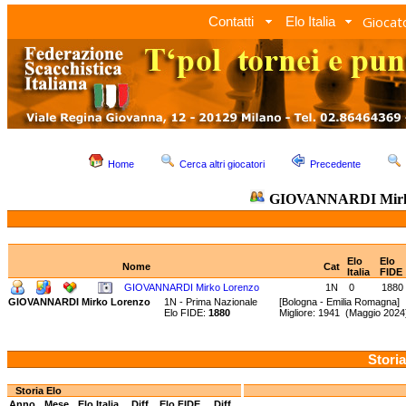
Giocato
Contatti
Elo Italia
Home
Cerca altri giocatori
Precedente
GIOVANNARDI Mirk
Elo
Elo
Nome
Cat
Italia
FIDE
GIOVANNARDI Mirko Lorenzo
1N
0
1880
GIOVANNARDI Mirko Lorenzo
1N - Prima Nazionale
[Bologna - Emilia Romagna]
Elo FIDE:
1880
Migliore: 1941 (Maggio 202
Storia
Storia Elo
Anno
Mese
Elo Italia
Diff.
Elo FIDE
Diff.