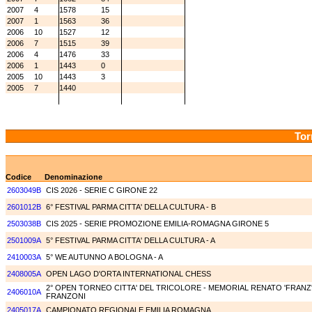
2007
4
1578
15
2007
1
1563
36
2006
10
1527
12
2006
7
1515
39
2006
4
1476
33
2006
1
1443
0
2005
10
1443
3
2005
7
1440
Tor
Codice
Denominazione
2603049B
CIS 2026 - SERIE C GIRONE 22
2601012B
6° FESTIVAL PARMA CITTA' DELLA CULTURA - B
2503038B
CIS 2025 - SERIE PROMOZIONE EMILIA-ROMAGNA GIRONE 5
2501009A
5° FESTIVAL PARMA CITTA' DELLA CULTURA - A
2410003A
5° WE AUTUNNO A BOLOGNA - A
2408005A
OPEN LAGO D'ORTA INTERNATIONAL CHESS
2° OPEN TORNEO CITTA' DEL TRICOLORE - MEMORIAL RENATO 'FRANZ
2406010A
FRANZONI
2405017A
CAMPIONATO REGIONALE EMILIA ROMAGNA