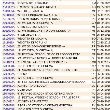
2308009A
5° OPEN DEL FERMANO
FM
21-08-202
2305052B
CIS 2023 - SERIE A2 GIRONE 1
TO
19-05-202
2301005A
WE TRE RE 2023 - A
MI
02-01-202
2211013A
WE DEL CINQUANTENARIO - A
PV
05-11-202
2210027A
OPEN MEMORIAL NUNZIO RUSCITTI
PC
22-10-202
2109008A
21° WE CITTA' DI CREMA - A
CR
10-09-202
2105025A
OPEN SUD-EST MILANO
MI
21-05-202
2001004A
32° WE ROBECCHETTO CON INDUNO - A
MI
26-12-201
1910026A
9° WE LISCATE - A
MI
25-10-201
1812014A
WE CITTA' DI IMOLA - A
BO
07-12-201
1811011A
WE CITTA' DI FORLI' - A
FC
02-11-201
1810016A
22° WE SALSOMAGGIORE TERME - A
PR
05-10-201
1809006A
19° WE CITTA' DI CREMA - A
CR
31-08-201
1801004A
29° FESTIVAL SCACCHISTICO DI ROBECCHETTO
MI
26-12-201
1712019A
XXII WEEKEND MEMORIAL ROBERTO MAGARI
SI
08-12-201
1711021A
7 FESTIVAL WE CITTA DI LISSONE 2917
MB
03-11-201
1709008A
18O OPEN CITTA DI CREMA
CR
01-09-201
1707013A
BERGAMO 2017 INTERNATIONAL CHESS-ELITE
BG
14-07-201
1705022A
OPEN A
PR
05-05-201
1609009A
17O OPEN CITTA DI CREMA
CR
02-09-201
1609002A
36° FESTIVAL INTERN.LE CONCA DELLA PRESOLANA
BG
20-08-201
1606031A
XXVIII CITTA DI LUCCA
LU
17-06-201
1605029A
OVER 2000
PR
06-05-201
1604018A
5° TORNEO SCACCHISTICO CITTA DI PAVIA
PV
08-04-201
1603005A
15° FESTIVAL WEEKEND SCACCHI TRA LE TORRI
MI
19-02-201
1510011A
2O OPEN LA PIAZZETTA
LO
09-10-201
1509018A
5 TORNEO WEEK-END CITTA DI MORTARA
PV
18-09-201
1509009A
16O OPEN CITTA DI CREMA
CR
04-09-201