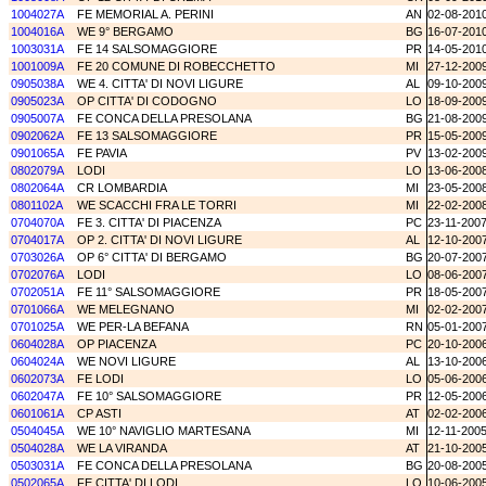
1004027A
FE MEMORIAL A. PERINI
AN
02-08-201
1004016A
WE 9° BERGAMO
BG
16-07-201
1003031A
FE 14 SALSOMAGGIORE
PR
14-05-201
1001009A
FE 20 COMUNE DI ROBECCHETTO
MI
27-12-200
0905038A
WE 4. CITTA' DI NOVI LIGURE
AL
09-10-200
0905023A
OP CITTA' DI CODOGNO
LO
18-09-200
0905007A
FE CONCA DELLA PRESOLANA
BG
21-08-200
0902062A
FE 13 SALSOMAGGIORE
PR
15-05-200
0901065A
FE PAVIA
PV
13-02-200
0802079A
LODI
LO
13-06-200
0802064A
CR LOMBARDIA
MI
23-05-200
0801102A
WE SCACCHI FRA LE TORRI
MI
22-02-200
0704070A
FE 3. CITTA' DI PIACENZA
PC
23-11-200
0704017A
OP 2. CITTA' DI NOVI LIGURE
AL
12-10-200
0703026A
OP 6° CITTA' DI BERGAMO
BG
20-07-200
0702076A
LODI
LO
08-06-200
0702051A
FE 11° SALSOMAGGIORE
PR
18-05-200
0701066A
WE MELEGNANO
MI
02-02-200
0701025A
WE PER-LA BEFANA
RN
05-01-200
0604028A
OP PIACENZA
PC
20-10-200
0604024A
WE NOVI LIGURE
AL
13-10-200
0602073A
FE LODI
LO
05-06-200
0602047A
FE 10° SALSOMAGGIORE
PR
12-05-200
0601061A
CP ASTI
AT
02-02-200
0504045A
WE 10° NAVIGLIO MARTESANA
MI
12-11-200
0504028A
WE LA VIRANDA
AT
21-10-200
0503031A
FE CONCA DELLA PRESOLANA
BG
20-08-200
0502065A
FE CITTA' DI LODI
LO
10-06-200