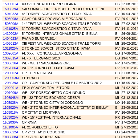
1509001A
XXXV CONCA DELLA PRESOLANA
BG
22-08-201
1505039A
SALSOMAGGIORE - 40° DEL CIRCOLO BERTELLINI
PR
15-05-201
1504032A
4° TORNEO SCACCHISTICO CITTA DI PAVIA
PV
10-04-201
1503008A
CAMPIONATO PROVINCIALE PAVIA 2015
PV
29-01-201
1503006A
14° FESTIVAL WEEKEND SCACCHI TRA LE TORRI
MI
27-02-201
1411025A
3° TORNEO SCACCHISTICO CITTA DI PAVIA
PV
14-11-201
1410002A
5° TORNEO INTERNAZIONALE CITTA DI BIELLA
BI
26-09-201
1404023A
PAVIA D EUROPA 2014
PV
04-04-201
1403012A
XIII FESTIVAL WEEKEND SCACCHI TRA LE TORRI
MI
28-02-201
1311025A
2 TORNEO SCACCHISTICO CITTA DI PAVIA
PV
15-11-201
1309001A
FE XXXIII CONCA DELLA PRESOLANA
BG
17-08-201
1307015A
FE - XII BERGAMO 2013
BG
19-07-201
1305036A
WE - WE 17 SALSOMAGGIORE
PR
17-05-201
1212006A
WE - 1° TORNEO CITTA' DI PAVIA
PV
23-11-201
1209002A
OP - OPEN CREMA
CR
31-08-201
1209003M
FE BRATTO
BG
18-08-201
1203039A
CR - CAMPIONATO REGIONALE LOMBARDO 2012
LO
18-05-201
1202001A
FE XI SCACCHI TRA LE TORRI
MI
24-02-201
1201009A
WE - 22° ROBECCHETTO CON INDUNO
MI
27-12-201
1106048M
FE - 32 TROFEO EDOARDO CRESPI
MI
03-12-201
1105038A
WE - 3' TORNEO CITTA' DI CODOGNO
LO
14-10-201
1105020A
WE - 2' TORNEO INTERNAZIONALE "CITTA' DI BIELLA"
BI
23-09-201
1105018A
OP CITTA' DI MORTARA
PV
16-09-201
1103025A
WE - 15' FESTIVAL INTERNAZIONALE
PR
13-05-201
1102030A
CP PAVIA
PV
17-02-201
1101005A
FE 21 ROBECCHETTO
MI
27-12-201
1005022A
OP 2° CITTA' DI CODOGNO
LO
24-09-201
1005008A
OP 12 CITTA' DI CREMA
CR
03-09-201