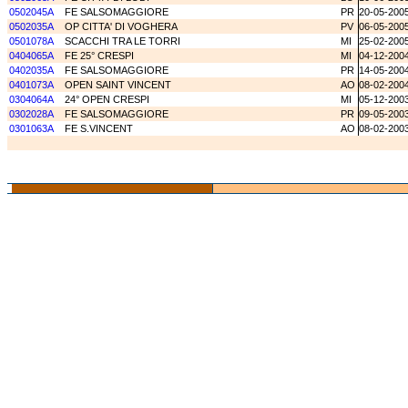
0502045A
FE SALSOMAGGIORE
PR
20-05-200
0502035A
OP CITTA' DI VOGHERA
PV
06-05-200
0501078A
SCACCHI TRA LE TORRI
MI
25-02-200
0404065A
FE 25° CRESPI
MI
04-12-200
0402035A
FE SALSOMAGGIORE
PR
14-05-200
0401073A
OPEN SAINT VINCENT
AO
08-02-200
0304064A
24° OPEN CRESPI
MI
05-12-200
0302028A
FE SALSOMAGGIORE
PR
09-05-200
0301063A
FE S.VINCENT
AO
08-02-200