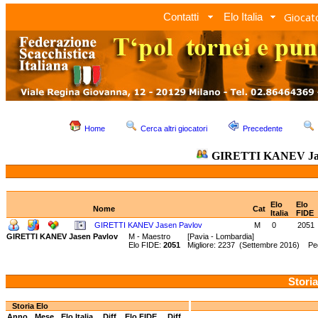
Giocato
Contatti
Elo Italia
Home
Cerca altri giocatori
Precedente
GIRETTI KANEV Jas
Elo
Elo
Nome
Cat
Italia
FIDE
GIRETTI KANEV Jasen Pavlov
M
0
2051
GIRETTI KANEV Jasen Pavlov
M - Maestro
[Pavia - Lombardia]
Elo FIDE:
2051
Migliore: 2237 (Settembre 2016) Pe
Storia
Storia Elo
Anno
Mese
Elo Italia
Diff.
Elo FIDE
Diff.