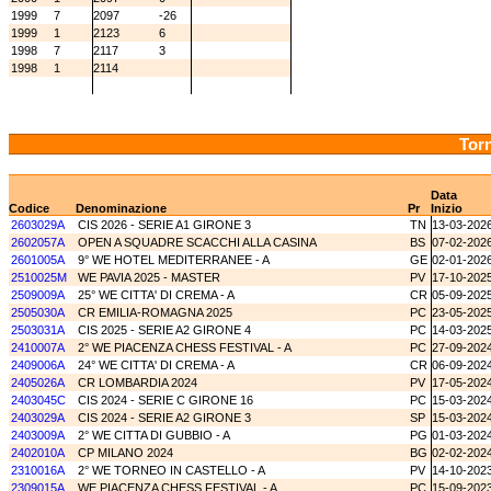
1999
7
2097
-26
1999
1
2123
6
1998
7
2117
3
1998
1
2114
Torn
Data
Codice
Denominazione
Pr
Inizio
2603029A
CIS 2026 - SERIE A1 GIRONE 3
TN
13-03-202
2602057A
OPEN A SQUADRE SCACCHI ALLA CASINA
BS
07-02-202
2601005A
9° WE HOTEL MEDITERRANEE - A
GE
02-01-202
2510025M
WE PAVIA 2025 - MASTER
PV
17-10-202
2509009A
25° WE CITTA' DI CREMA - A
CR
05-09-202
2505030A
CR EMILIA-ROMAGNA 2025
PC
23-05-202
2503031A
CIS 2025 - SERIE A2 GIRONE 4
PC
14-03-202
2410007A
2° WE PIACENZA CHESS FESTIVAL - A
PC
27-09-202
2409006A
24° WE CITTA' DI CREMA - A
CR
06-09-202
2405026A
CR LOMBARDIA 2024
PV
17-05-202
2403045C
CIS 2024 - SERIE C GIRONE 16
PC
15-03-202
2403029A
CIS 2024 - SERIE A2 GIRONE 3
SP
15-03-202
2403009A
2° WE CITTA DI GUBBIO - A
PG
01-03-202
2402010A
CP MILANO 2024
BG
02-02-202
2310016A
2° WE TORNEO IN CASTELLO - A
PV
14-10-202
2309015A
WE PIACENZA CHESS FESTIVAL - A
PC
15-09-202