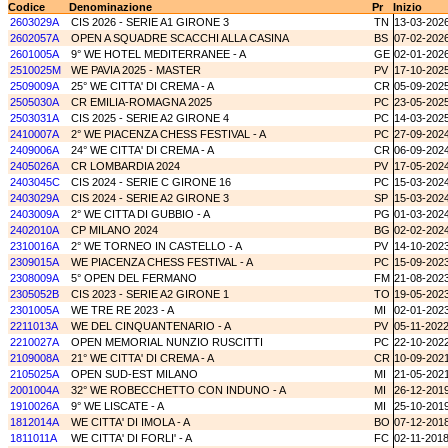
Codice
Denominazione
Pr
Inizio
2603029A
CIS 2026 - SERIE A1 GIRONE 3
TN
13-03-202
2602057A
OPEN A SQUADRE SCACCHI ALLA CASINA
BS
07-02-202
2601005A
9° WE HOTEL MEDITERRANEE - A
GE
02-01-202
2510025M
WE PAVIA 2025 - MASTER
PV
17-10-202
2509009A
25° WE CITTA' DI CREMA - A
CR
05-09-202
2505030A
CR EMILIA-ROMAGNA 2025
PC
23-05-202
2503031A
CIS 2025 - SERIE A2 GIRONE 4
PC
14-03-202
2410007A
2° WE PIACENZA CHESS FESTIVAL - A
PC
27-09-202
2409006A
24° WE CITTA' DI CREMA - A
CR
06-09-202
2405026A
CR LOMBARDIA 2024
PV
17-05-202
2403045C
CIS 2024 - SERIE C GIRONE 16
PC
15-03-202
2403029A
CIS 2024 - SERIE A2 GIRONE 3
SP
15-03-202
2403009A
2° WE CITTA DI GUBBIO - A
PG
01-03-202
2402010A
CP MILANO 2024
BG
02-02-202
2310016A
2° WE TORNEO IN CASTELLO - A
PV
14-10-202
2309015A
WE PIACENZA CHESS FESTIVAL - A
PC
15-09-202
2308009A
5° OPEN DEL FERMANO
FM
21-08-202
2305052B
CIS 2023 - SERIE A2 GIRONE 1
TO
19-05-202
2301005A
WE TRE RE 2023 - A
MI
02-01-202
2211013A
WE DEL CINQUANTENARIO - A
PV
05-11-202
2210027A
OPEN MEMORIAL NUNZIO RUSCITTI
PC
22-10-202
2109008A
21° WE CITTA' DI CREMA - A
CR
10-09-202
2105025A
OPEN SUD-EST MILANO
MI
21-05-202
2001004A
32° WE ROBECCHETTO CON INDUNO - A
MI
26-12-201
1910026A
9° WE LISCATE - A
MI
25-10-201
1812014A
WE CITTA' DI IMOLA - A
BO
07-12-201
1811011A
WE CITTA' DI FORLI' - A
FC
02-11-201