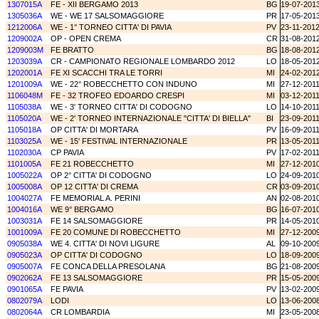
1307015A
FE - XII BERGAMO 2013
BG
19-07-201
1305036A
WE - WE 17 SALSOMAGGIORE
PR
17-05-201
1212006A
WE - 1° TORNEO CITTA' DI PAVIA
PV
23-11-201
1209002A
OP - OPEN CREMA
CR
31-08-201
1209003M
FE BRATTO
BG
18-08-201
1203039A
CR - CAMPIONATO REGIONALE LOMBARDO 2012
LO
18-05-201
1202001A
FE XI SCACCHI TRA LE TORRI
MI
24-02-201
1201009A
WE - 22° ROBECCHETTO CON INDUNO
MI
27-12-201
1106048M
FE - 32 TROFEO EDOARDO CRESPI
MI
03-12-201
1105038A
WE - 3' TORNEO CITTA' DI CODOGNO
LO
14-10-201
1105020A
WE - 2' TORNEO INTERNAZIONALE "CITTA' DI BIELLA"
BI
23-09-201
1105018A
OP CITTA' DI MORTARA
PV
16-09-201
1103025A
WE - 15' FESTIVAL INTERNAZIONALE
PR
13-05-201
1102030A
CP PAVIA
PV
17-02-201
1101005A
FE 21 ROBECCHETTO
MI
27-12-201
1005022A
OP 2° CITTA' DI CODOGNO
LO
24-09-201
1005008A
OP 12 CITTA' DI CREMA
CR
03-09-201
1004027A
FE MEMORIAL A. PERINI
AN
02-08-201
1004016A
WE 9° BERGAMO
BG
16-07-201
1003031A
FE 14 SALSOMAGGIORE
PR
14-05-201
1001009A
FE 20 COMUNE DI ROBECCHETTO
MI
27-12-200
0905038A
WE 4. CITTA' DI NOVI LIGURE
AL
09-10-200
0905023A
OP CITTA' DI CODOGNO
LO
18-09-200
0905007A
FE CONCA DELLA PRESOLANA
BG
21-08-200
0902062A
FE 13 SALSOMAGGIORE
PR
15-05-200
0901065A
FE PAVIA
PV
13-02-200
0802079A
LODI
LO
13-06-200
0802064A
CR LOMBARDIA
MI
23-05-200