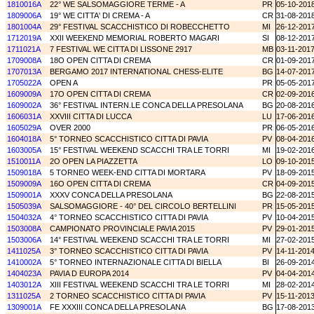
1810016A
22° WE SALSOMAGGIORE TERME - A
PR
05-10-201
1809006A
19° WE CITTA' DI CREMA - A
CR
31-08-201
1801004A
29° FESTIVAL SCACCHISTICO DI ROBECCHETTO
MI
26-12-201
1712019A
XXII WEEKEND MEMORIAL ROBERTO MAGARI
SI
08-12-201
1711021A
7 FESTIVAL WE CITTA DI LISSONE 2917
MB
03-11-201
1709008A
18O OPEN CITTA DI CREMA
CR
01-09-201
1707013A
BERGAMO 2017 INTERNATIONAL CHESS-ELITE
BG
14-07-201
1705022A
OPEN A
PR
05-05-201
1609009A
17O OPEN CITTA DI CREMA
CR
02-09-201
1609002A
36° FESTIVAL INTERN.LE CONCA DELLA PRESOLANA
BG
20-08-201
1606031A
XXVIII CITTA DI LUCCA
LU
17-06-201
1605029A
OVER 2000
PR
06-05-201
1604018A
5° TORNEO SCACCHISTICO CITTA DI PAVIA
PV
08-04-201
1603005A
15° FESTIVAL WEEKEND SCACCHI TRA LE TORRI
MI
19-02-201
1510011A
2O OPEN LA PIAZZETTA
LO
09-10-201
1509018A
5 TORNEO WEEK-END CITTA DI MORTARA
PV
18-09-201
1509009A
16O OPEN CITTA DI CREMA
CR
04-09-201
1509001A
XXXV CONCA DELLA PRESOLANA
BG
22-08-201
1505039A
SALSOMAGGIORE - 40° DEL CIRCOLO BERTELLINI
PR
15-05-201
1504032A
4° TORNEO SCACCHISTICO CITTA DI PAVIA
PV
10-04-201
1503008A
CAMPIONATO PROVINCIALE PAVIA 2015
PV
29-01-201
1503006A
14° FESTIVAL WEEKEND SCACCHI TRA LE TORRI
MI
27-02-201
1411025A
3° TORNEO SCACCHISTICO CITTA DI PAVIA
PV
14-11-201
1410002A
5° TORNEO INTERNAZIONALE CITTA DI BIELLA
BI
26-09-201
1404023A
PAVIA D EUROPA 2014
PV
04-04-201
1403012A
XIII FESTIVAL WEEKEND SCACCHI TRA LE TORRI
MI
28-02-201
1311025A
2 TORNEO SCACCHISTICO CITTA DI PAVIA
PV
15-11-201
1309001A
FE XXXIII CONCA DELLA PRESOLANA
BG
17-08-201