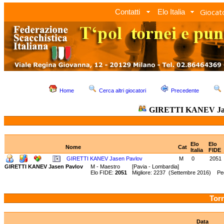
Giocato
Contatti
Elo Italia
Home
Cerca altri giocatori
Precedente
GIRETTI KANEV Jas
Elo
Elo
Nome
Cat
Italia
FIDE
GIRETTI KANEV Jasen Pavlov
M
0
2051
GIRETTI KANEV Jasen Pavlov
M - Maestro
[Pavia - Lombardia]
Elo FIDE:
2051
Migliore: 2237 (Settembre 2016) Pe
Torn
Data