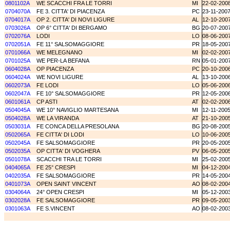
0801102A
WE SCACCHI FRA LE TORRI
MI
22-02-200
0704070A
FE 3. CITTA' DI PIACENZA
PC
23-11-200
0704017A
OP 2. CITTA' DI NOVI LIGURE
AL
12-10-200
0703026A
OP 6° CITTA' DI BERGAMO
BG
20-07-200
0702076A
LODI
LO
08-06-200
0702051A
FE 11° SALSOMAGGIORE
PR
18-05-200
0701066A
WE MELEGNANO
MI
02-02-200
0701025A
WE PER-LA BEFANA
RN
05-01-200
0604028A
OP PIACENZA
PC
20-10-200
0604024A
WE NOVI LIGURE
AL
13-10-200
0602073A
FE LODI
LO
05-06-200
0602047A
FE 10° SALSOMAGGIORE
PR
12-05-200
0601061A
CP ASTI
AT
02-02-200
0504045A
WE 10° NAVIGLIO MARTESANA
MI
12-11-200
0504028A
WE LA VIRANDA
AT
21-10-200
0503031A
FE CONCA DELLA PRESOLANA
BG
20-08-200
0502065A
FE CITTA' DI LODI
LO
10-06-200
0502045A
FE SALSOMAGGIORE
PR
20-05-200
0502035A
OP CITTA' DI VOGHERA
PV
06-05-200
0501078A
SCACCHI TRA LE TORRI
MI
25-02-200
0404065A
FE 25° CRESPI
MI
04-12-200
0402035A
FE SALSOMAGGIORE
PR
14-05-200
0401073A
OPEN SAINT VINCENT
AO
08-02-200
0304064A
24° OPEN CRESPI
MI
05-12-200
0302028A
FE SALSOMAGGIORE
PR
09-05-200
0301063A
FE S.VINCENT
AO
08-02-200