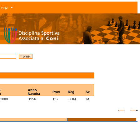
rena
o
Anno
Prov
Reg
Sx
o
Nascita
-2000
1956
BS
LOM
M