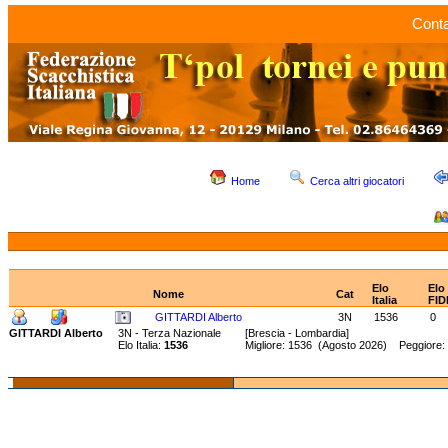
Conta
Home
Cerca altri giocatori
Elo
Elo
Nome
Cat
Italia
FID
GITTARDI Alberto
3N
1536
0
GITTARDI Alberto
3N - Terza Nazionale
[Brescia - Lombardia]
Elo Italia:
1536
Migliore: 1536 (Agosto 2026) Peggiore: