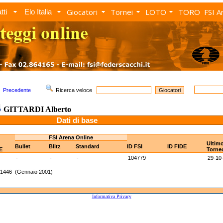
Giocatori
Tornei
LOTO
TORO
FSI A
tti
Elo Italia
Precedente
Ricerca veloce
GITTARDI Alberto
Dati di base
FSI Arena Online
Ultim
Bullet
Blitz
Standard
ID FSI
ID FIDE
E
Torne
-
-
-
104779
29-10
 1446 (Gennaio 2001)
Informativa Privacy