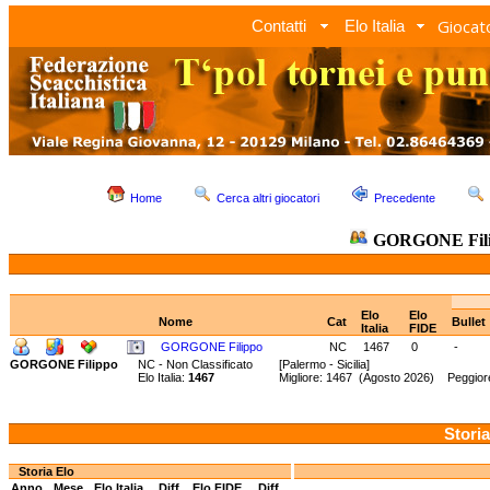
Giocato
Contatti
Elo Italia
Home
Cerca altri giocatori
Precedente
GORGONE Fil
Elo
Elo
Nome
Cat
Bullet
Italia
FIDE
GORGONE Filippo
NC
1467
0
-
GORGONE Filippo
NC - Non Classificato
[Palermo - Sicilia]
Elo Italia:
1467
Migliore: 1467 (Agosto 2026) Peggiore
Storia
Storia Elo
Anno
Mese
Elo Italia
Diff.
Elo FIDE
Diff.