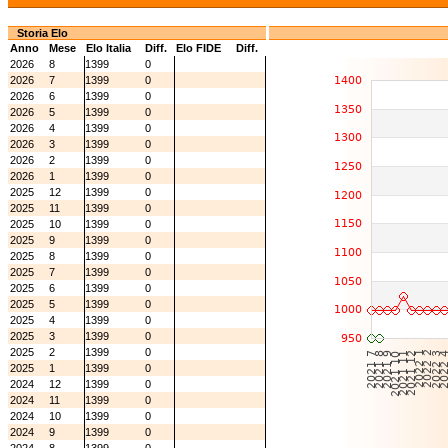
Storia Elo
Anno
Mese
Elo Italia
Diff.
Elo FIDE
Diff.
2026
8
1399
0
2026
7
1399
0
2026
6
1399
0
2026
5
1399
0
2026
4
1399
0
2026
3
1399
0
2026
2
1399
0
2026
1
1399
0
2025
12
1399
0
2025
11
1399
0
2025
10
1399
0
2025
9
1399
0
2025
8
1399
0
2025
7
1399
0
2025
6
1399
0
2025
5
1399
0
2025
4
1399
0
2025
3
1399
0
2025
2
1399
0
2025
1
1399
0
2024
12
1399
0
2024
11
1399
0
2024
10
1399
0
2024
9
1399
0