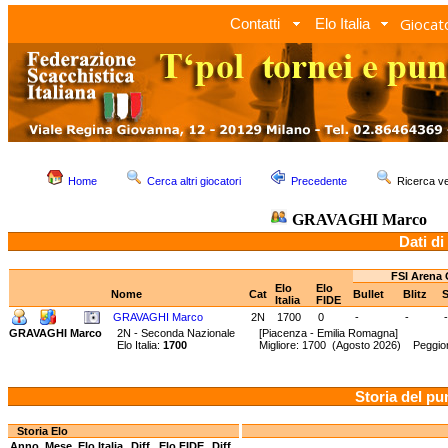
Giocato
Contatti
Elo Italia
Home
Cerca altri giocatori
Precedente
Ricerca 
GRAVAGHI Marco
Dati di
FSI Arena 
Elo
Elo
Nome
Cat
Bullet
Blitz
Italia
FIDE
GRAVAGHI Marco
2N
1700
0
-
-
-
GRAVAGHI Marco
2N - Seconda Nazionale
[Piacenza - Emilia Romagna]
Elo Italia:
1700
Migliore: 1700 (Agosto 2026) Peggior
Storia del pu
Storia Elo
Anno
Mese
Elo Italia
Diff.
Elo FIDE
Diff.