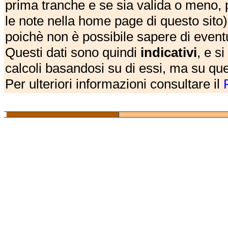
prima tranche e se sia valida o meno, 
le note nella home page di questo sito)
poichè non è possibile sapere di eventual
Questi dati sono quindi
indicativi
, e s
calcoli basandosi su di essi, ma su que
Per ulteriori informazioni consultare il