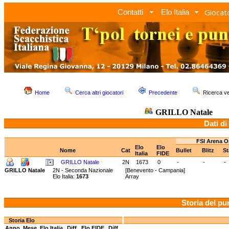
Giocato
Contatti
Elo Italia
Home
Cerca altri giocatori
Precedente
Ricerca 
GRILLO Natale
Dati di
FSI Arena O
Elo
Elo
Nome
Cat
Bullet
Blitz
S
Italia
FIDE
GRILLO Natale
2N
1673
0
-
-
-
GRILLO Natale
2N - Seconda Nazionale
[Benevento - Campania]
Elo Italia:
1673
Array
Storia del pu
Storia Elo
Anno
Mese
Elo Italia
Diff.
Elo FIDE
Diff.