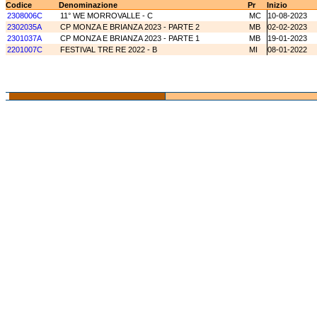
Codice
Denominazione
Pr
Inizio
2308006C
11° WE MORROVALLE - C
MC
10-08-2023
2302035A
CP MONZA E BRIANZA 2023 - PARTE 2
MB
02-02-2023
2301037A
CP MONZA E BRIANZA 2023 - PARTE 1
MB
19-01-2023
2201007C
FESTIVAL TRE RE 2022 - B
MI
08-01-2022