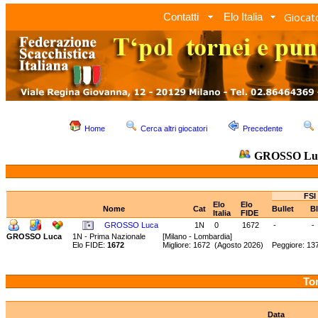
Giocato
Contatti
Elo Italia
Home
Cerca altri giocatori
Precedente
GROSSO Lu
FSI
Elo
Elo
Nome
Cat
Bullet
Bl
Italia
FIDE
GROSSO Luca
1N
0
1672
-
-
GROSSO Luca
1N - Prima Nazionale
[Milano - Lombardia]
Elo FIDE:
1672
Migliore: 1672 (Agosto 2026) Peggiore: 13
Tor
Data