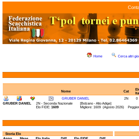
Conta
Home
Cerca altri gio
El
Nome
Cat
It
GRUBER DANIEL
2N
0
GRUBER DANIEL
2N - Seconda Nazionale
[Bolzano - Alto Adige]
Elo FIDE:
1609
Migliore: 1609 (Agosto 2026) Peggio
Storia Elo
Anno
Mese
Elo Italia
Diff.
Elo FIDE
Diff.