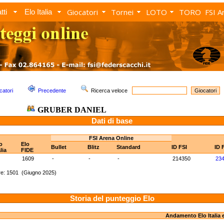
Giocatori
Tornei
LOTO
TORO
FSI A
tti
Elo Italia
catori
Precedente
Ricerca veloce
GRUBER DANIEL
Dati di base
FSI Arena Online
o
Elo
Bullet
Blitz
Standard
ID FSI
ID 
alia
FIDE
1609
-
-
-
214350
23
re: 1501 (Giugno 2025)
Storia del punteggio Elo
Andamento Elo Italia 