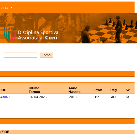
rena
Ultimo
Anno
FIDE
Prov
Reg
Sx
Torneo
Nascita
443049
26-04-2026
2013
BZ
ALT
M
e FIDE