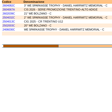
Codice
Denominazione
2604082C
3° WE SPARKASSE TROPHY - DANIEL HARRWITZ MEMORIAL - C
2604067A
CIS 2026 - SERIE PROMOZIONE TRENTINO-ALTO ADIGE
2602039C
21° WE BOLZANO - C
2504032C
2° WE SPARKASSE TROPHY - DANIEL HARRWITZ MEMORIAL - C
2504013C
CIG 2025 - CR TRENTINO U12
2502003C
20° WE BOLZANO - C
2406030C
WE SPARKASSE TROPHY - DANIEL HARRWITZ MEMORIAL - C