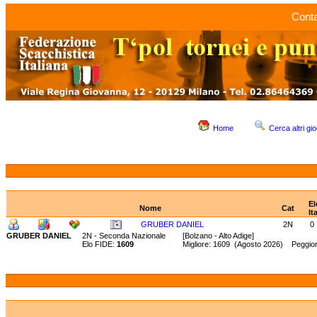
Conta
Home
Cerca altri gio
El
Nome
Cat
It
GRUBER DANIEL
2N
0
GRUBER DANIEL
2N - Seconda Nazionale
[Bolzano - Alto Adige]
Elo FIDE:
1609
Migliore: 1609 (Agosto 2026) Peggio