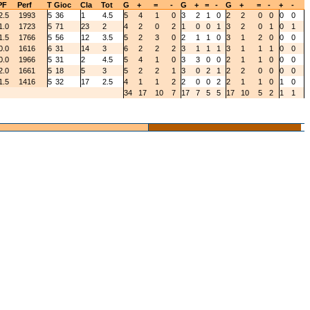
PF
Perf
T
Gioc
Cla
Tot
G
+
=
-
G
+
=
-
G
+
=
-
+
-
2.5
1993
5
36
1
4.5
5
4
1
0
3
2
1
0
2
2
0
0
0
0
1.0
1723
5
71
23
2
4
2
0
2
1
0
0
1
3
2
0
1
0
1
1.5
1766
5
56
12
3.5
5
2
3
0
2
1
1
0
3
1
2
0
0
0
0.0
1616
6
31
14
3
6
2
2
2
3
1
1
1
3
1
1
1
0
0
0.0
1966
5
31
2
4.5
5
4
1
0
3
3
0
0
2
1
1
0
0
0
2.0
1661
5
18
5
3
5
2
2
1
3
0
2
1
2
2
0
0
0
0
1.5
1416
5
32
17
2.5
4
1
1
2
2
0
0
2
2
1
1
0
1
0
34
17
10
7
17
7
5
5
17
10
5
2
1
1