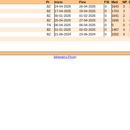
Pr
Inizio
Fine
FSI
Med
NP
BZ
24-04-2026
26-04-2026
0
1643
3
BZ
17-04-2026
19-04-2026
0
1763
3
BZ
30-01-2026
01-02-2026
0
1641
2
BZ
25-04-2025
27-04-2025
0
1695
1
TN
06-04-2025
06-04-2025
0
0
0
BZ
31-01-2025
02-02-2025
0
1467
4
BZ
21-06-2024
23-06-2024
0
1502
4
Informativa Privacy