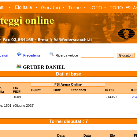
Giocatori
Tornei
LOTO
TORO
FSI A
tti
Elo Italia
catori
Precedente
Ricerca veloce
GRUBER DANIEL
Dati di base
FSI Arena Online
o
Elo
Bullet
Blitz
Standard
ID FSI
ID 
alia
FIDE
1609
-
-
-
214350
23
re: 1501 (Giugno 2025)
Tornei disputati: 7
Data
Data
Elo
F