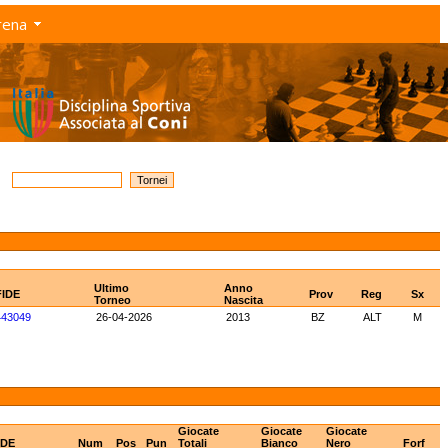
rena
Ultimo
Anno
FIDE
Prov
Reg
Sx
Torneo
Nascita
443049
26-04-2026
2013
BZ
ALT
M
Giocate
Giocate
Giocate
IDE
Num
Pos
Pun
Totali
Bianco
Nero
Forf