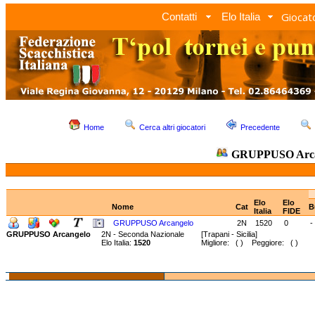
Giocato
Contatti
Elo Italia
Home
Cerca altri giocatori
Precedente
GRUPPUSO Arca
Elo
Elo
Nome
Cat
B
Italia
FIDE
GRUPPUSO Arcangelo
2N
1520
0
-
GRUPPUSO Arcangelo
2N - Seconda Nazionale
[Trapani - Sicilia]
Elo Italia:
1520
Migliore: ( ) Peggiore: ( )