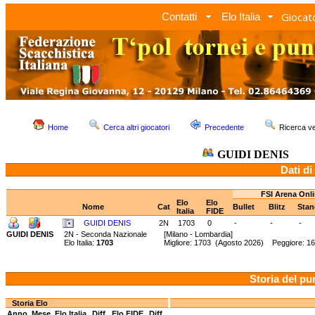
Giocato
Contatti
Elo Italia
Home
Cerca altri giocatori
Precedente
Ricerca 
GUIDI DENIS
Dati di
FSI Arena Onl
Elo
Elo
Nome
Cat
Bullet
Blitz
Sta
Italia
FIDE
GUIDI DENIS
2N
1703
0
-
-
-
GUIDI DENIS
2N - Seconda Nazionale
[Milano - Lombardia]
Elo Italia:
1703
Migliore: 1703 (Agosto 2026) Peggiore: 16
Storia del pu
Storia Elo
Anno
Mese
Elo Italia
Diff.
Elo FIDE
Diff.