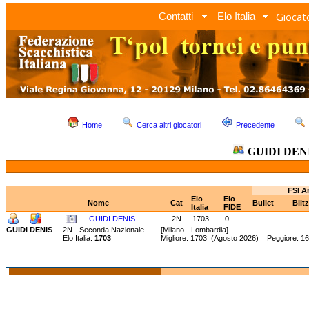
Giocato
Contatti
Elo Italia
Home
Cerca altri giocatori
Precedente
GUIDI DEN
FSI A
Elo
Elo
Nome
Cat
Bullet
Blit
Italia
FIDE
GUIDI DENIS
2N
1703
0
-
-
GUIDI DENIS
2N - Seconda Nazionale
[Milano - Lombardia]
Elo Italia:
1703
Migliore: 1703 (Agosto 2026) Peggiore: 16