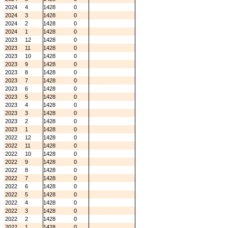
2024
4
1428
0
2024
3
1428
0
2024
2
1428
0
2024
1
1428
0
2023
12
1428
0
2023
11
1428
0
2023
10
1428
0
2023
9
1428
0
2023
8
1428
0
2023
7
1428
0
2023
6
1428
0
2023
5
1428
0
2023
4
1428
0
2023
3
1428
0
2023
2
1428
0
2023
1
1428
0
2022
12
1428
0
2022
11
1428
0
2022
10
1428
0
2022
9
1428
0
2022
8
1428
0
2022
7
1428
0
2022
6
1428
0
2022
5
1428
0
2022
4
1428
0
2022
3
1428
0
2022
2
1428
0
2022
1
1428
0