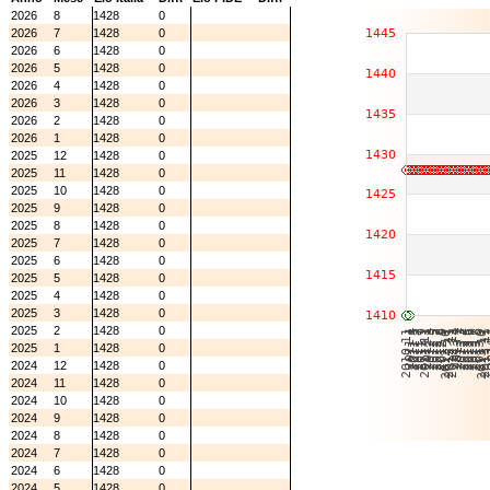
2026
8
1428
0
2026
7
1428
0
2026
6
1428
0
2026
5
1428
0
2026
4
1428
0
2026
3
1428
0
2026
2
1428
0
2026
1
1428
0
2025
12
1428
0
2025
11
1428
0
2025
10
1428
0
2025
9
1428
0
2025
8
1428
0
2025
7
1428
0
2025
6
1428
0
2025
5
1428
0
2025
4
1428
0
2025
3
1428
0
2025
2
1428
0
2025
1
1428
0
2024
12
1428
0
2024
11
1428
0
2024
10
1428
0
2024
9
1428
0
2024
8
1428
0
2024
7
1428
0
2024
6
1428
0
2024
5
1428
0