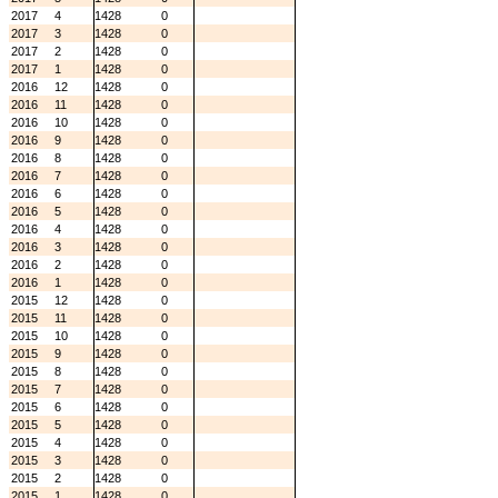
2017
4
1428
0
2017
3
1428
0
2017
2
1428
0
2017
1
1428
0
2016
12
1428
0
2016
11
1428
0
2016
10
1428
0
2016
9
1428
0
2016
8
1428
0
2016
7
1428
0
2016
6
1428
0
2016
5
1428
0
2016
4
1428
0
2016
3
1428
0
2016
2
1428
0
2016
1
1428
0
2015
12
1428
0
2015
11
1428
0
2015
10
1428
0
2015
9
1428
0
2015
8
1428
0
2015
7
1428
0
2015
6
1428
0
2015
5
1428
0
2015
4
1428
0
2015
3
1428
0
2015
2
1428
0
2015
1
1428
0