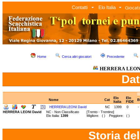
Giocato
Contatti
Elo Italia
Home
Cerca altri giocatori
Precedente
HERRERA LEONI
Dat
Elo
Elo
Nome
Cat
B
Italia
FIDE
HERRERA LEONI David
NC
1399
0
-
HERRERA LEONI David
NC - Non Classificato
[Trento - Trentino]
Elo Italia:
1399
Migliore: ( ) Peggiore: ( )
Storia de