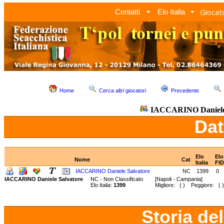
Giocato
Contatti
Elo Italia
Home
Cerca altri giocatori
Precedente
IACCARINO Daniele 
Dat
Elo
Elo
Nome
Cat
Italia
FI
IACCARINO Daniele Salvatore
NC
1399
0
IACCARINO Daniele Salvatore
NC - Non Classificato
[Napoli - Campania]
Elo Italia:
1399
Migliore: ( ) Peggiore: ( )
Storia de