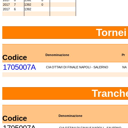
2017
8
1392
0
2017
7
1392
0
2017
6
1392
Tornei
Codice
Denominazione
Pr
1705007A
CIA OTTAVI DI FINALE NAPOLI - SALERNO
NA
Tranch
Codice
Denominazione