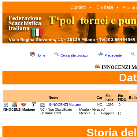
Giocato
Contatti
Elo Italia
Home
Cerca altri giocatori
Precedente
INNOCENZI Ma
Dat
Elo
Elo
Nome
Cat
Bull
Italia
FIDE
INNOCENZI Mariano
NC
1399
0
-
INNOCENZI Mariano
NC - Non Classificato
[Aquila - Abruzzo]
Elo Italia:
1399
Migliore: ( ) Peggiore: ( )
Storia de