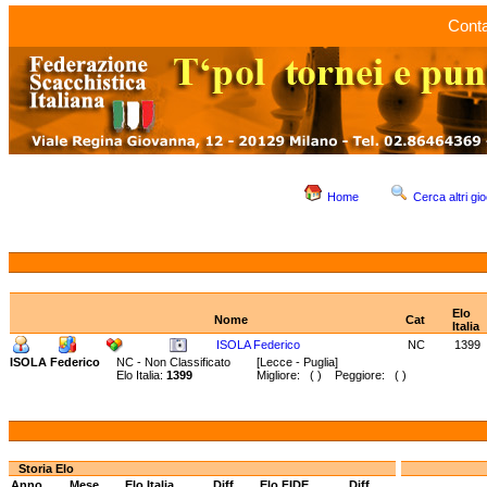
Conta
Home
Cerca altri gio
Elo
Nome
Cat
Italia
ISOLA Federico
NC
1399
ISOLA Federico
NC - Non Classificato
[Lecce - Puglia]
Elo Italia:
1399
Migliore: ( ) Peggiore: ( )
Storia Elo
Anno
Mese
Elo Italia
Diff.
Elo FIDE
Diff.