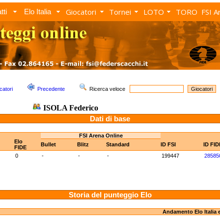
Giocatori
Tornei
LOTO
TORO
FSI A
tti
Elo Italia
catori
Precedente
Ricerca veloce
ISOLA Federico
Dati di base
FSI Arena Online
Elo
Bullet
Blitz
Standard
ID FSI
ID FID
FIDE
0
-
-
-
199447
28585
Storia del punteggio Elo
Andamento Elo Italia 