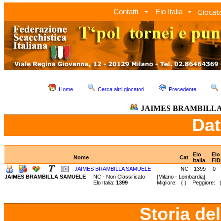
Giocato
Contatti
Elo Italia
Home
Cerca altri giocatori
Precedente
JAIMES BRAMBILL
Dat
Elo
Elo
Nome
Cat
Italia
FID
JAIMES BRAMBILLA SAMUELE
NC
1399
0
JAIMES BRAMBILLA SAMUELE
NC - Non Classificato
[Milano - Lombardia]
Elo Italia:
1399
Migliore: ( ) Peggiore: (
Storia de