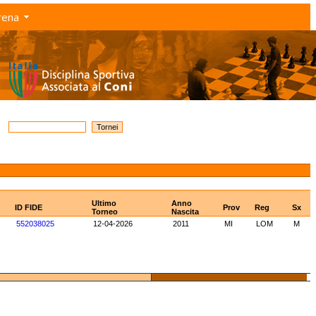
rena
Ultimo
Anno
ID FIDE
Prov
Reg
Sx
Torneo
Nascita
552038025
12-04-2026
2011
MI
LOM
M