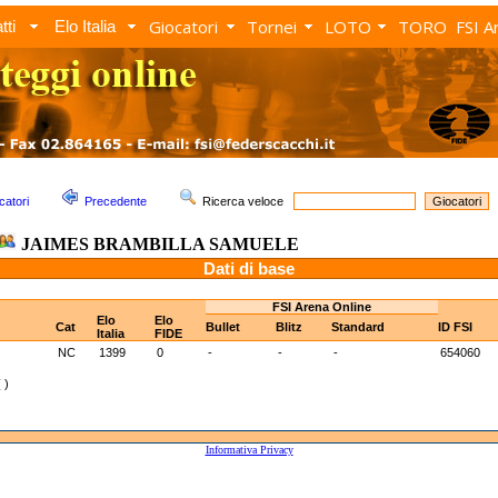
Giocatori
Tornei
LOTO
TORO
FSI A
tti
Elo Italia
catori
Precedente
Ricerca veloce
JAIMES BRAMBILLA SAMUELE
Dati di base
FSI Arena Online
Elo
Elo
Cat
Bullet
Blitz
Standard
ID FSI
Italia
FIDE
NC
1399
0
-
-
-
654060
 )
Informativa Privacy