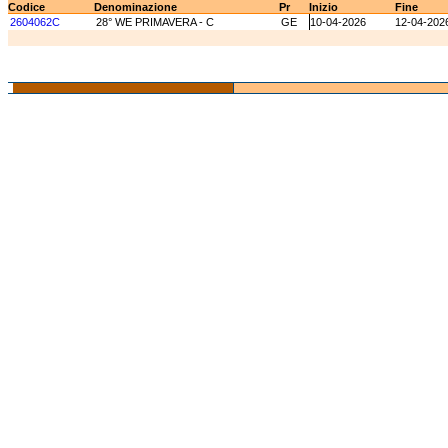
Codice
Denominazione
Pr
Inizio
Fine
2604062C
28° WE PRIMAVERA - C
GE
10-04-2026
12-04-202