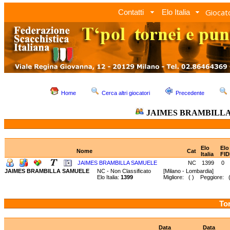
Giocato
Contatti
Elo Italia
Home
Cerca altri giocatori
Precedente
JAIMES BRAMBILL
Elo
Elo
Nome
Cat
Italia
FID
JAIMES BRAMBILLA SAMUELE
NC
1399
0
JAIMES BRAMBILLA SAMUELE
NC - Non Classificato
[Milano - Lombardia]
Elo Italia:
1399
Migliore: ( ) Peggiore: (
Tor
Data
Data