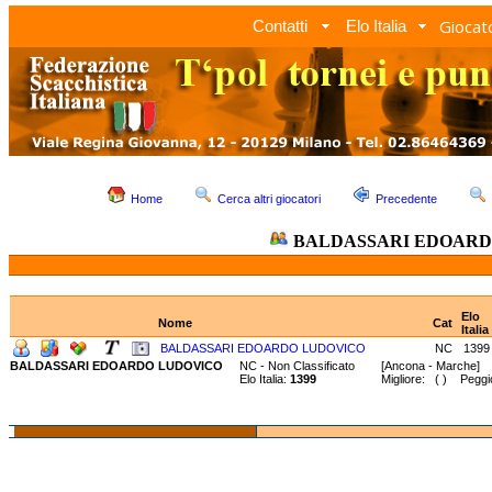
Giocato
Contatti
Elo Italia
Home
Cerca altri giocatori
Precedente
BALDASSARI EDOARD
Elo
Nome
Cat
Italia
BALDASSARI EDOARDO LUDOVICO
NC
1399
BALDASSARI EDOARDO LUDOVICO
NC - Non Classificato
[Ancona - Marche]
Elo Italia:
1399
Migliore: ( ) Peggi