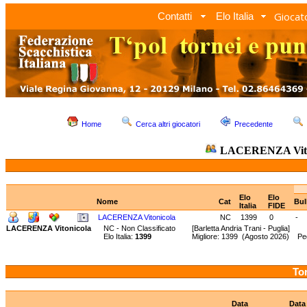
Giocato
Contatti
Elo Italia
Home
Cerca altri giocatori
Precedente
LACERENZA Vito
Elo
Elo
Nome
Cat
Bul
Italia
FIDE
LACERENZA Vitonicola
NC
1399
0
-
LACERENZA Vitonicola
NC - Non Classificato
[Barletta Andria Trani - Puglia]
Elo Italia:
1399
Migliore: 1399 (Agosto 2026) Pe
Tor
Data
Data