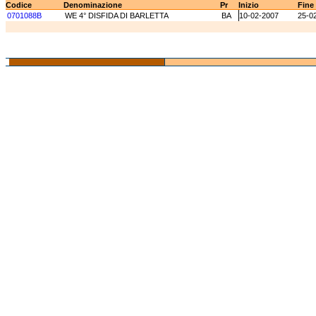
Codice
Denominazione
Pr
Inizio
Fine
0701088B
WE 4° DISFIDA DI BARLETTA
BA
10-02-2007
25-0