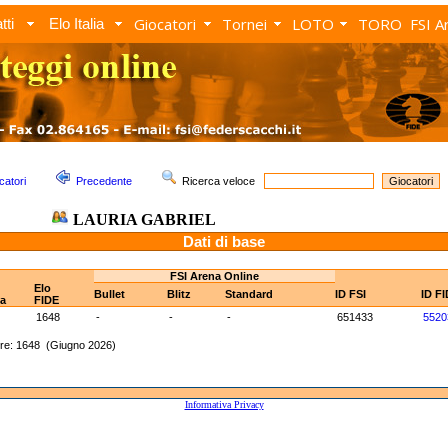
Giocatori
Tornei
LOTO
TORO
FSI A
tti
Elo Italia
catori
Precedente
Ricerca veloce
LAURIA GABRIEL
Dati di base
FSI Arena Online
Elo
Bullet
Blitz
Standard
ID FSI
ID F
ia
FIDE
1648
-
-
-
651433
5520
re: 1648 (Giugno 2026)
Informativa Privacy