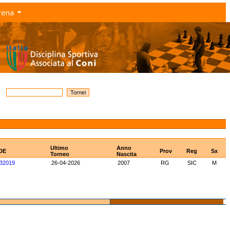
rena
Ultimo
Anno
IDE
Prov
Reg
Sx
Torneo
Nascita
32019
26-04-2026
2007
RG
SIC
M