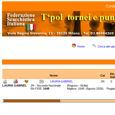
Conta
Home
Cerca altri gio
Elo
Nome
Cat
Ital
LAURIA GABRIEL
2N
0
LAURIA GABRIEL
2N - Seconda Nazionale
[Ragusa - Sicilia]
Elo FIDE:
1648
Migliore: 1648 (Agosto 2026) Peggio