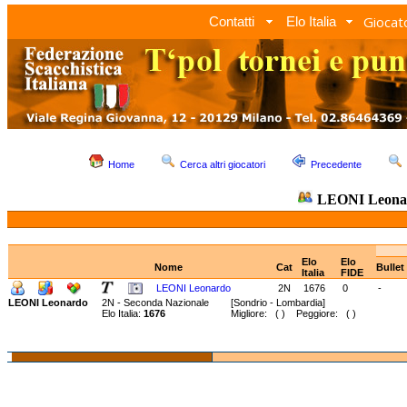
Giocato
Contatti
Elo Italia
Home
Cerca altri giocatori
Precedente
LEONI Leona
Elo
Elo
Nome
Cat
Bullet
Italia
FIDE
LEONI Leonardo
2N
1676
0
-
LEONI Leonardo
2N - Seconda Nazionale
[Sondrio - Lombardia]
Elo Italia:
1676
Migliore: ( ) Peggiore: ( )