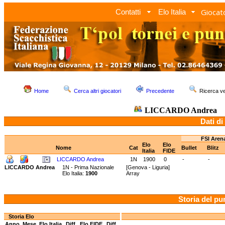
Giocato
Contatti
Elo Italia
Home
Cerca altri giocatori
Precedente
Ricerca 
LICCARDO Andrea
Dati di
FSI Aren
Elo
Elo
Nome
Cat
Bullet
Blitz
Italia
FIDE
LICCARDO Andrea
1N
1900
0
-
-
LICCARDO Andrea
1N - Prima Nazionale
[Genova - Liguria]
Elo Italia:
1900
Array
Storia del pu
Storia Elo
Anno
Mese
Elo Italia
Diff.
Elo FIDE
Diff.