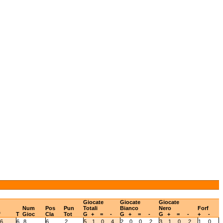
Giocate
Giocate
Giocate
Num
Pos
Pun
Totali
Bianco
Nero
Forf
f
T
Gioc
Cla
Tot
G
+
=
-
G
+
=
-
G
+
=
-
+
-
6
6
8
6
2
5
1
0
4
2
0
0
2
3
1
0
2
1
0