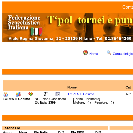
Conta
Home
Cerca altri gio
Nome
Cat
LORENTI Cosimo
NC
LORENTI Cosimo
NC - Non Classificato
[Torino - Piemonte]
Elo Italia:
1399
Migliore: ( ) Peggiore: ( )
Storia Elo
Anno
Mese
Elo Italia
Diff.
Elo FIDE
Diff.