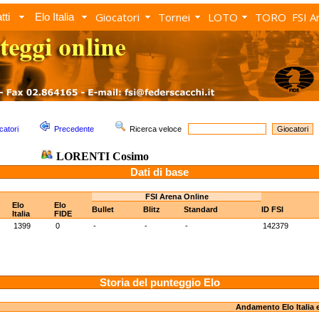
Giocatori
Tornei
LOTO
TORO
FSI A
tti
Elo Italia
catori
Precedente
Ricerca veloce
LORENTI Cosimo
Dati di base
FSI Arena Online
Elo
Elo
Bullet
Blitz
Standard
ID FSI
Italia
FIDE
1399
0
-
-
-
142379
Storia del punteggio Elo
Andamento Elo Italia 