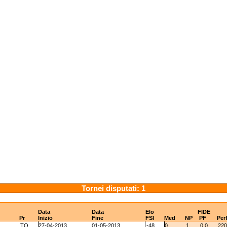
Tornei disputati: 1
Data
Data
Elo
FIDE
Pr
Inizio
Fine
FSI
Med
NP
PF
Per
TO
27-04-2013
01-05-2013
-48
0
1
0.0
220