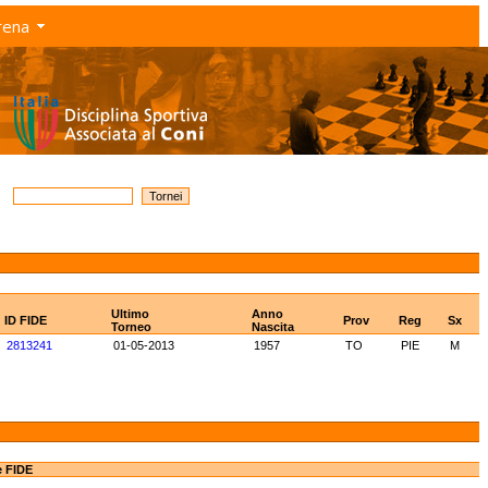
rena
Ultimo
Anno
ID FIDE
Prov
Reg
Sx
Torneo
Nascita
2813241
01-05-2013
1957
TO
PIE
M
e FIDE