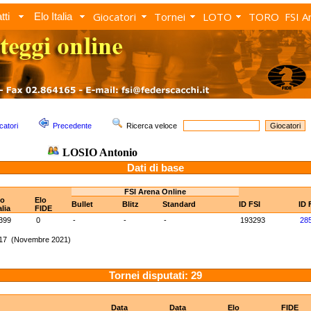
Giocatori
Tornei
LOTO
TORO
FSI A
tti
Elo Italia
catori
Precedente
Ricerca veloce
LOSIO Antonio
Dati di base
FSI Arena Online
lo
Elo
Bullet
Blitz
Standard
ID FSI
ID 
alia
FIDE
399
0
-
-
-
193293
28
017 (Novembre 2021)
Tornei disputati: 29
Data
Data
Elo
FIDE