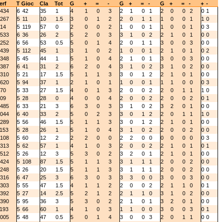
erf
T
Gioc
Cla
Tot
G
+
=
-
G
+
=
-
G
+
=
-
+
-
434
6
42
35
1
4
1
0
3
2
1
0
1
2
0
0
2
0
1
267
5
11
10
1.5
3
0
1
2
2
0
1
1
1
0
0
1
1
0
14
5
119
57
0
2
0
0
2
1
0
0
1
1
0
0
1
0
3
533
6
36
26
2
5
2
0
3
3
1
0
2
2
1
0
1
0
0
252
6
56
53
0.5
5
0
1
4
2
0
1
1
3
0
0
3
0
0
439
5
112
45
1
3
1
0
2
1
0
0
1
2
1
0
1
0
2
348
5
45
44
1
5
1
0
4
2
1
0
1
3
0
0
3
0
0
387
6
41
31
2
6
2
0
4
3
1
0
2
3
1
0
2
0
0
310
5
21
17
1.5
5
1
1
3
3
0
1
2
2
1
0
1
0
0
620
5
94
37
1
2
1
0
1
1
0
0
1
1
1
0
0
0
3
70
5
33
27
1.5
4
0
1
3
2
0
0
2
2
0
1
1
1
0
09
5
28
28
0
4
0
0
4
2
0
0
2
2
0
0
2
0
1
485
6
33
21
3
6
3
0
3
3
1
0
2
3
2
0
1
0
0
044
6
40
33
2
5
0
2
3
3
0
1
2
2
0
1
1
1
0
289
5
56
46
1.5
5
1
1
3
3
0
1
2
2
1
0
1
0
0
153
5
28
26
1
5
1
0
4
3
1
0
2
2
0
0
2
0
0
108
5
60
12
2
2
2
0
0
2
2
0
0
0
0
0
0
0
3
313
5
62
57
1
4
1
0
3
2
0
0
2
2
1
0
1
0
1
512
5
26
12
3
5
3
0
2
3
2
0
1
2
1
0
1
0
0
424
5
108
87
1.5
5
1
1
3
3
1
1
1
2
0
0
2
0
0
248
5
26
20
1.5
5
1
1
3
3
1
1
1
2
0
0
2
0
0
316
6
47
25
3
6
3
0
3
3
3
0
0
3
0
0
3
0
0
303
5
55
47
1.5
4
1
1
2
2
0
0
2
2
1
1
0
0
1
392
5
27
14
2.5
5
2
1
2
2
1
1
0
3
1
0
2
0
0
390
5
95
36
3
5
3
0
2
2
1
0
1
3
2
0
1
0
0
193
5
66
60
1
4
1
0
3
1
1
0
0
3
0
0
3
0
1
005
5
48
47
0.5
5
0
1
4
3
0
0
3
2
0
1
1
0
0