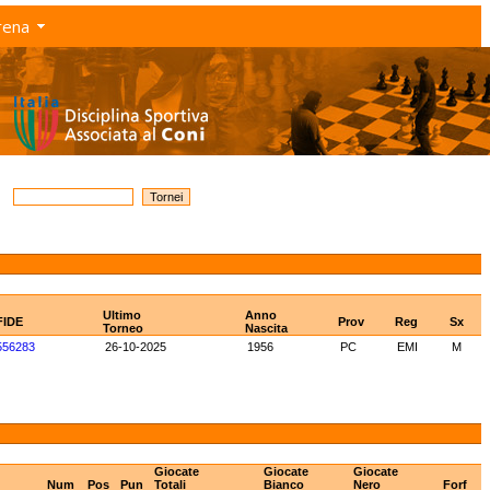
rena
Ultimo
Anno
FIDE
Prov
Reg
Sx
Torneo
Nascita
556283
26-10-2025
1956
PC
EMI
M
Giocate
Giocate
Giocate
Num
Pos
Pun
Totali
Bianco
Nero
Forf