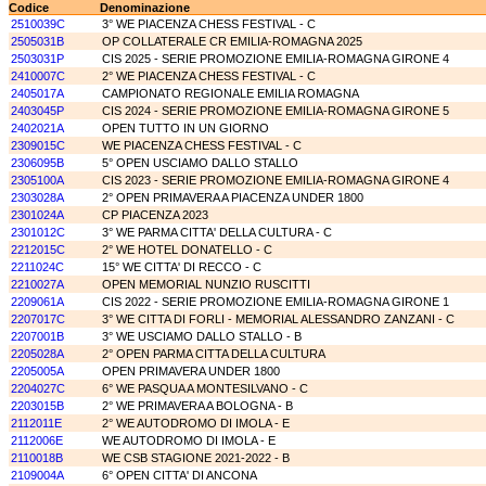
Codice
Denominazione
2510039C
3° WE PIACENZA CHESS FESTIVAL - C
2505031B
OP COLLATERALE CR EMILIA-ROMAGNA 2025
2503031P
CIS 2025 - SERIE PROMOZIONE EMILIA-ROMAGNA GIRONE 4
2410007C
2° WE PIACENZA CHESS FESTIVAL - C
2405017A
CAMPIONATO REGIONALE EMILIA ROMAGNA
2403045P
CIS 2024 - SERIE PROMOZIONE EMILIA-ROMAGNA GIRONE 5
2402021A
OPEN TUTTO IN UN GIORNO
2309015C
WE PIACENZA CHESS FESTIVAL - C
2306095B
5° OPEN USCIAMO DALLO STALLO
2305100A
CIS 2023 - SERIE PROMOZIONE EMILIA-ROMAGNA GIRONE 4
2303028A
2° OPEN PRIMAVERA A PIACENZA UNDER 1800
2301024A
CP PIACENZA 2023
2301012C
3° WE PARMA CITTA' DELLA CULTURA - C
2212015C
2° WE HOTEL DONATELLO - C
2211024C
15° WE CITTA' DI RECCO - C
2210027A
OPEN MEMORIAL NUNZIO RUSCITTI
2209061A
CIS 2022 - SERIE PROMOZIONE EMILIA-ROMAGNA GIRONE 1
2207017C
3° WE CITTA DI FORLI - MEMORIAL ALESSANDRO ZANZANI - C
2207001B
3° WE USCIAMO DALLO STALLO - B
2205028A
2° OPEN PARMA CITTA DELLA CULTURA
2205005A
OPEN PRIMAVERA UNDER 1800
2204027C
6° WE PASQUA A MONTESILVANO - C
2203015B
2° WE PRIMAVERA A BOLOGNA - B
2112011E
2° WE AUTODROMO DI IMOLA - E
2112006E
WE AUTODROMO DI IMOLA - E
2110018B
WE CSB STAGIONE 2021-2022 - B
2109004A
6° OPEN CITTA' DI ANCONA