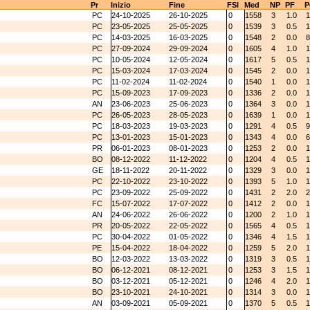
Pr
Inizio
Fine
FSI
Med
NP
PF
P
PC
24-10-2025
26-10-2025
0
1558
3
1.0
1
PC
23-05-2025
25-05-2025
0
1539
3
0.5
1
PC
14-03-2025
16-03-2025
0
1548
2
0.0
8
PC
27-09-2024
29-09-2024
0
1605
4
1.0
1
PC
10-05-2024
12-05-2024
0
1617
5
0.5
1
PC
15-03-2024
17-03-2024
0
1545
2
0.0
1
PC
11-02-2024
11-02-2024
0
1540
1
0.0
1
PC
15-09-2023
17-09-2023
0
1336
2
0.0
1
AN
23-06-2023
25-06-2023
0
1364
3
0.0
1
PC
26-05-2023
28-05-2023
0
1639
1
0.0
1
PC
18-03-2023
19-03-2023
0
1291
4
0.5
9
PC
13-01-2023
15-01-2023
0
1343
4
0.0
6
PR
06-01-2023
08-01-2023
0
1253
2
0.0
1
BO
08-12-2022
11-12-2022
0
1204
4
0.5
1
GE
18-11-2022
20-11-2022
0
1329
3
0.0
1
PC
22-10-2022
23-10-2022
0
1393
5
1.0
1
PC
23-09-2022
25-09-2022
0
1431
2
2.0
2
FC
15-07-2022
17-07-2022
0
1412
2
0.0
1
AN
24-06-2022
26-06-2022
0
1200
2
1.0
1
PR
20-05-2022
22-05-2022
0
1565
4
0.5
1
PC
30-04-2022
01-05-2022
0
1346
4
1.5
1
PE
15-04-2022
18-04-2022
0
1259
5
2.0
1
BO
12-03-2022
13-03-2022
0
1319
3
0.5
1
BO
06-12-2021
08-12-2021
0
1253
3
1.5
1
BO
03-12-2021
05-12-2021
0
1246
4
2.0
1
BO
23-10-2021
24-10-2021
0
1314
3
0.0
1
AN
03-09-2021
05-09-2021
0
1370
5
0.5
1