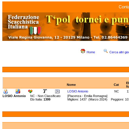
Conta
Home
Cerca altri gio
E
Nome
Cat
It
LOSIO Antonio
NC
1
LOSIO Antonio
NC - Non Classificato
[Piacenza - Emilia Romagna]
Elo Italia:
1399
Migliore: 1437 (Marzo 2024) Peggiore: 1