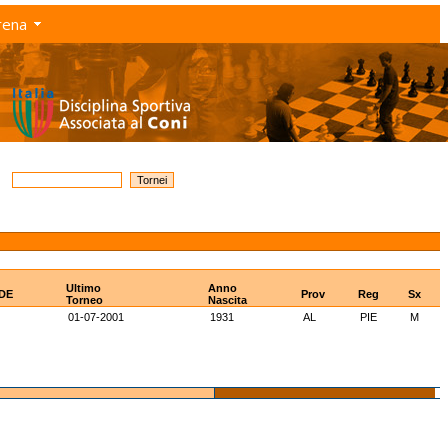
rena
Ultimo
Anno
IDE
Prov
Reg
Sx
Torneo
Nascita
01-07-2001
1931
AL
PIE
M