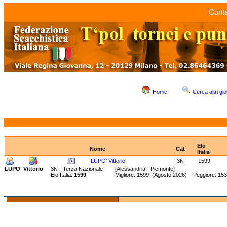
Conta
Home
Cerca altri gio
Elo
Nome
Cat
Italia
LUPO' Vittorio
3N
1599
LUPO' Vittorio
3N - Terza Nazionale
[Alessandria - Piemonte]
Elo Italia:
1599
Migliore: 1599 (Agosto 2026) Peggiore: 15