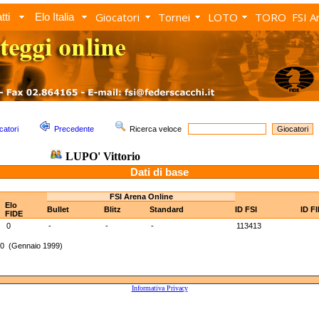
Giocatori
Tornei
LOTO
TORO
FSI A
tti
Elo Italia
catori
Precedente
Ricerca veloce
LUPO' Vittorio
Dati di base
FSI Arena Online
Elo
Bullet
Blitz
Standard
ID FSI
ID F
FIDE
0
-
-
-
113413
30 (Gennaio 1999)
Informativa Privacy