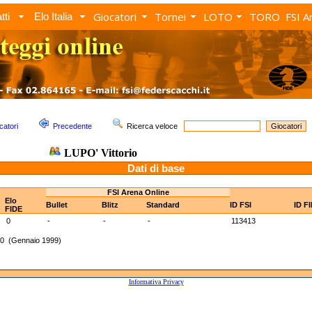
Giocatori
Tornei
LOTO
TORO
FSI A
tti
Elo Italia
catori
Precedente
Ricerca veloce
LUPO' Vittorio
Dati di base
FSI Arena Online
Elo
Bullet
Blitz
Standard
ID FSI
ID F
FIDE
0
-
-
-
113413
30 (Gennaio 1999)
Informativa Privacy