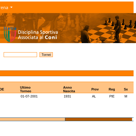
rena
Ultimo
Anno
IDE
Prov
Reg
Sx
Torneo
Nascita
01-07-2001
1931
AL
PIE
M