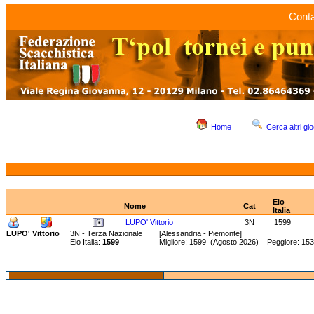
Conta
Home
Cerca altri gio
Elo
Nome
Cat
Italia
LUPO' Vittorio
3N
1599
LUPO' Vittorio
3N - Terza Nazionale
[Alessandria - Piemonte]
Elo Italia:
1599
Migliore: 1599 (Agosto 2026) Peggiore: 15