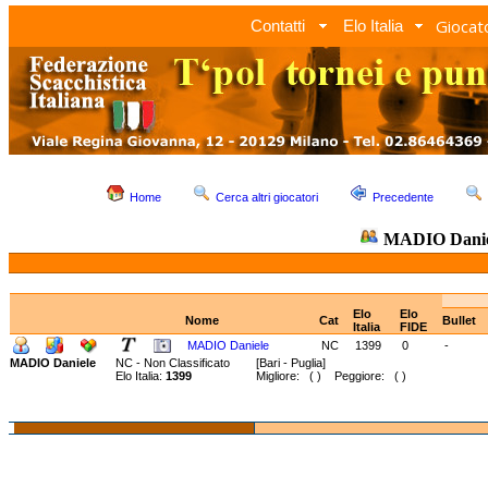
Giocato
Contatti
Elo Italia
Home
Cerca altri giocatori
Precedente
MADIO Dani
Elo
Elo
Nome
Cat
Bullet
Italia
FIDE
MADIO Daniele
NC
1399
0
-
MADIO Daniele
NC - Non Classificato
[Bari - Puglia]
Elo Italia:
1399
Migliore: ( ) Peggiore: ( )