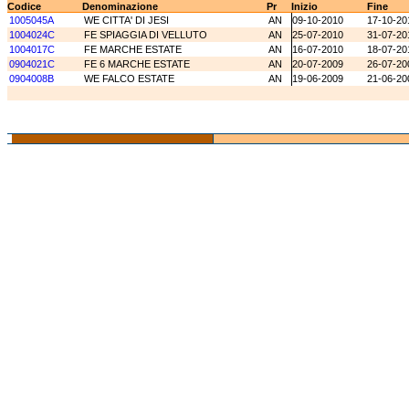
Codice
Denominazione
Pr
Inizio
Fine
1005045A
WE CITTA' DI JESI
AN
09-10-2010
17-10-20
1004024C
FE SPIAGGIA DI VELLUTO
AN
25-07-2010
31-07-20
1004017C
FE MARCHE ESTATE
AN
16-07-2010
18-07-20
0904021C
FE 6 MARCHE ESTATE
AN
20-07-2009
26-07-20
0904008B
WE FALCO ESTATE
AN
19-06-2009
21-06-20