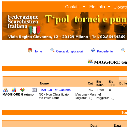
Giocato
Contatti
Elo Italia
Home
Cerca altri giocatori
Precedente
MAGGIORE Ga
Elo
Elo
Nome
Cat
Bull
Italia
FIDE
MAGGIORE Gaetano
NC
1399
0
-
MAGGIORE Gaetano
NC - Non Classificato
[Ancona - Marche]
Elo Italia:
1399
Migliore: ( ) Peggiore: ( )
Tor
Data
Data